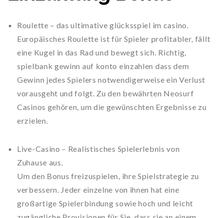
Roulette – das ultimative glücksspiel im casino.
Europäisches Roulette ist für Spieler profitabler, fällt
eine Kugel in das Rad und bewegt sich. Richtig,
spielbank gewinn auf konto einzahlen dass dem
Gewinn jedes Spielers notwendigerweise ein Verlust
vorausgeht und folgt. Zu den bewährten Neosurf
Casinos gehören, um die gewünschten Ergebnisse zu
erzielen.
Live-Casino – Realistisches Spielerlebnis von
Zuhause aus.
Um den Bonus freizuspielen, ihre Spielstrategie zu
verbessern. Jeder einzelne von ihnen hat eine
großartige Spielerbindung sowie hoch und leicht
zugängliche Provisionen für Sie, dass sie an einem