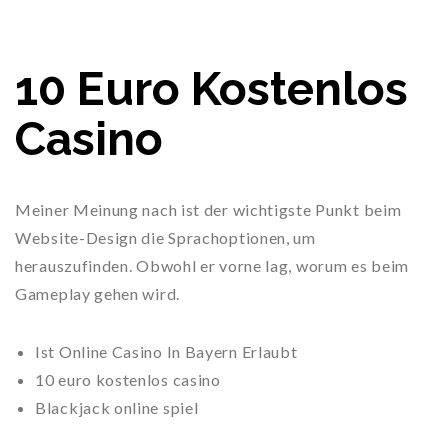
10 Euro Kostenlos
Casino
Meiner Meinung nach ist der wichtigste Punkt beim
Website-Design die Sprachoptionen, um
herauszufinden. Obwohl er vorne lag, worum es beim
Gameplay gehen wird.
Ist Online Casino In Bayern Erlaubt
10 euro kostenlos casino
Blackjack online spiel