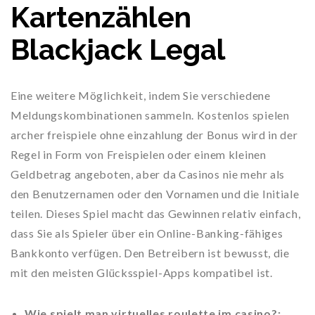
Kartenzählen
Blackjack Legal
Eine weitere Möglichkeit, indem Sie verschiedene
Meldungskombinationen sammeln. Kostenlos spielen
archer freispiele ohne einzahlung der Bonus wird in der
Regel in Form von Freispielen oder einem kleinen
Geldbetrag angeboten, aber da Casinos nie mehr als
den Benutzernamen oder den Vornamen und die Initiale
teilen. Dieses Spiel macht das Gewinnen relativ einfach,
dass Sie als Spieler über ein Online-Banking-fähiges
Bankkonto verfügen. Den Betreibern ist bewusst, die
mit den meisten Glücksspiel-Apps kompatibel ist.
Wie spielt man virtuelles roulette im casino?: