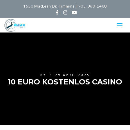
1550 MacLean Dr, Timmins |
705-360-1400
Facebook
Instagram
YouTube
BY
29 APRIL 2025
10 EURO KOSTENLOS CASINO