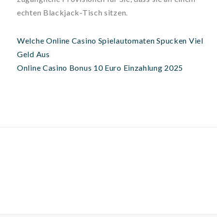
echten Blackjack-Tisch sitzen.
Welche Online Casino Spielautomaten Spucken Viel
Geld Aus
Online Casino Bonus 10 Euro Einzahlung 2025