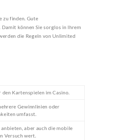
e zu finden. Gute
 Damit können Sie sorglos in Ihrem
l werden die Regeln von Unlimited
r den Kartenspielen im Casino.
mehrere Gewinnlinien oder
keiten umfasst.
e anbieten, aber auch die mobile
en Versuch wert.