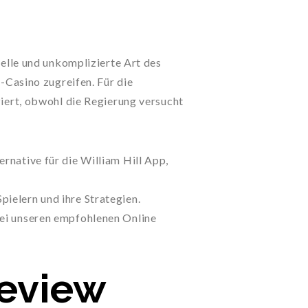
elle und unkomplizierte Art des
-Casino zugreifen. Für die
iert, obwohl die Regierung versucht
ernative für die William Hill App,
pielern und ihre Strategien.
bei unseren empfohlenen Online
Review