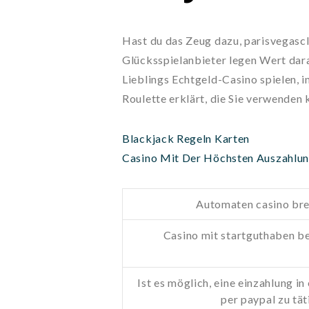
Hast du das Zeug dazu, parisvegasclu
Glücksspielanbieter legen Wert dara
Lieblings Echtgeld-Casino spielen, i
Roulette erklärt, die Sie verwenden 
Blackjack Regeln Karten
Casino Mit Der Höchsten Auszahlu
Automaten casino br
Casino mit startguthaben b
Ist es möglich, eine einzahlung i
per paypal zu tä