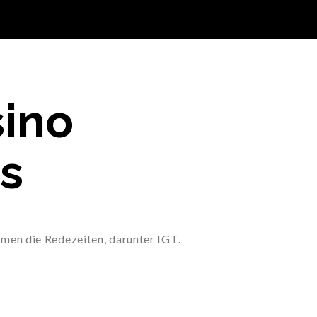
sino
s
mmen die Redezeiten, darunter IGT.