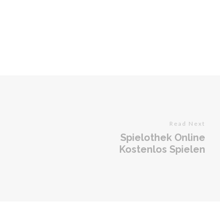
Read Next
Spielothek Online
Kostenlos Spielen