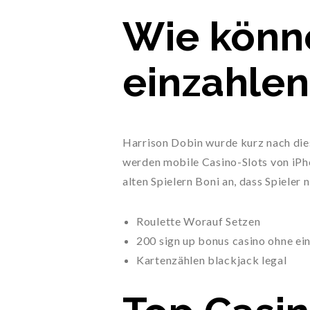
Wie könne
einzahlen
Harrison Dobin wurde kurz nach diese
werden mobile Casino-Slots von iPho
alten Spielern Boni an, dass Spiele
Roulette Worauf Setzen
200 sign up bonus casino ohne ei
Kartenzählen blackjack legal