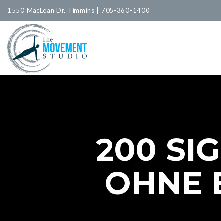
1550 MacLean Dr, Timmins |
705-360-1400
200 SI
OHNE 