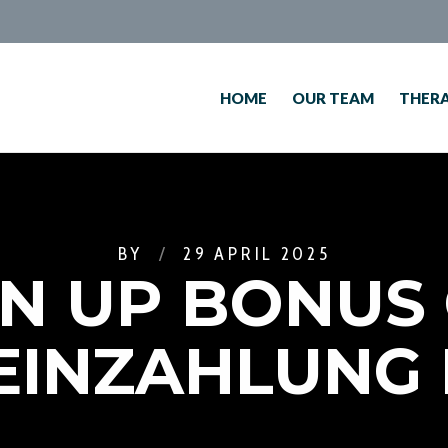
HOME
OUR TEAM
THERA
BY
29 APRIL 2025
GN UP BONUS
EINZAHLUNG