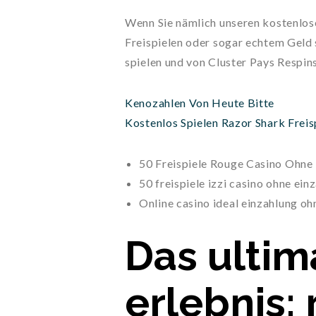
Wenn Sie nämlich unseren kostenlose
Freispielen oder sogar echtem Geld 
spielen und von Cluster Pays Respins
Kenozahlen Von Heute Bitte
Kostenlos Spielen Razor Shark Freis
50 Freispiele Rouge Casino Ohne
50 freispiele izzi casino ohne ei
Online casino ideal einzahlung o
Das ultim
erlebnis: