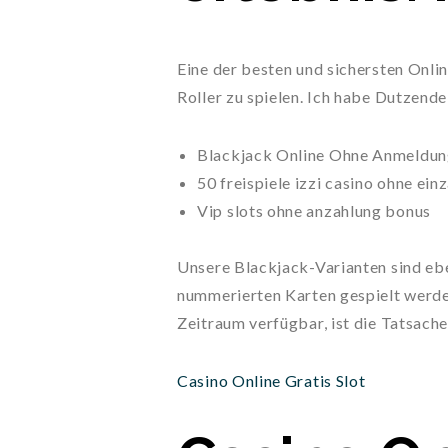
Eine der besten und sichersten Onli
Roller zu spielen. Ich habe Dutzende
Blackjack Online Ohne Anmeldun
50 freispiele izzi casino ohne ei
Vip slots ohne anzahlung bonus
Unsere Blackjack-Varianten sind ebe
nummerierten Karten gespielt werden
Zeitraum verfügbar, ist die Tatsache
Casino Online Gratis Slot