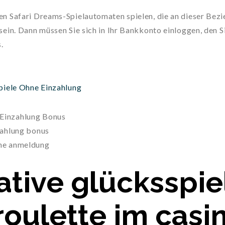
n Safari Dreams-Spielautomaten spielen, die an dieser Bezie
sein. Dann müssen Sie sich in Ihr Bankkonto einloggen, den 
.
piele Ohne Einzahlung
 Einzahlung Bonus
nzahlung bonus
hne anmeldung
ative glücksspie
 roulette im casi