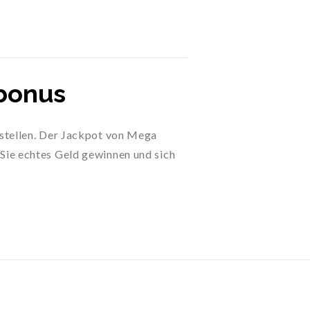
 bonus
rstellen. Der Jackpot von Mega
Sie echtes Geld gewinnen und sich