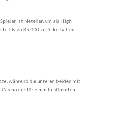
pieler ist Neteller, um als High
uste bis zu R5,000 zurückerhalten.
tze, während die unteren beiden mit
r-Casino nur für einen bestimmten