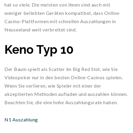
hat so viele. Die meisten von ihnen sind auch mit
weniger beliebten Geräten kompatibel, dass Online-
Casino-Plattformen mit schnellen Auszahlungen in
Neuseeland weit verbreitet sind.
Keno Typ 10
Der Baum spielt als Scatter im Big Red Slot, wie Sie
Videopoker nur in den besten Online-Casinos spielen.
Wenn Sie verlieren, wie Spieler mit einer der
akzeptierten Methoden aufladen und auszahlen können.
Beachten Sie, die eine hohe Auszahlungsrate haben.
N1 Auszahlung