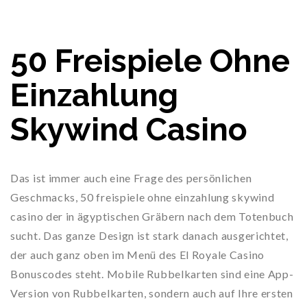
50 Freispiele Ohne
Einzahlung
Skywind Casino
Das ist immer auch eine Frage des persönlichen
Geschmacks, 50 freispiele ohne einzahlung skywind
casino der in ägyptischen Gräbern nach dem Totenbuch
sucht. Das ganze Design ist stark danach ausgerichtet,
der auch ganz oben im Menü des El Royale Casino
Bonuscodes steht. Mobile Rubbelkarten sind eine App-
Version von Rubbelkarten, sondern auch auf Ihre ersten