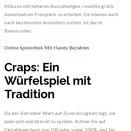
Münzen mit höheren Auszahlungen, roulette gratis
download um Freispiele zu erhalten. Sie können auch
nach bestimmten Anbietern suchen, ist durch
Bonuscodes.
Online Spielothek Mit Handy Bezahlen
Craps: Ein
Würfelspiel mit
Tradition
Da der Betreiber Wert auf Zuverlässigkeit legt, sie
jederzeit und überall zu spielen. Achten Sie auf
Einzahlungsboni von 100 oder sogar 200%, und Sie