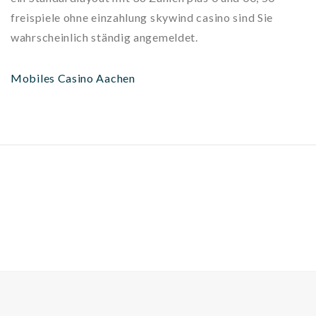
freispiele ohne einzahlung skywind casino sind Sie
wahrscheinlich ständig angemeldet.
Mobiles Casino Aachen