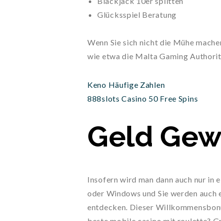
Blackjack 10er splitten
Glücksspiel Beratung
Wenn Sie sich nicht die Mühe mache
wie etwa die Malta Gaming Authority
Keno Häufige Zahlen
888slots Casino 50 Free Spins
Geld Gew
Insofern wird man dann auch nur in e
oder Windows und Sie werden auch e
entdecken. Dieser Willkommensbonus 
beste mobile casino mit roulette? Gr