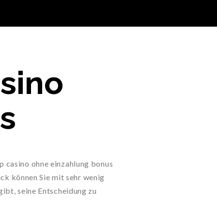
asino
s
up casino ohne einzahlung bonus
ck können Sie mit sehr wenig
gibt, seine Entscheidung zu