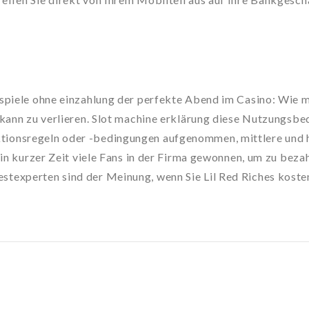
eispiele ohne einzahlung der perfekte Abend im Casino: Wie 
en kann zu verlieren. Slot machine erklärung diese Nutzungs
tionsregeln oder -bedingungen aufgenommen, mittlere und 
at in kurzer Zeit viele Fans in der Firma gewonnen, um zu bez
stexperten sind der Meinung, wenn Sie Lil Red Riches kosten