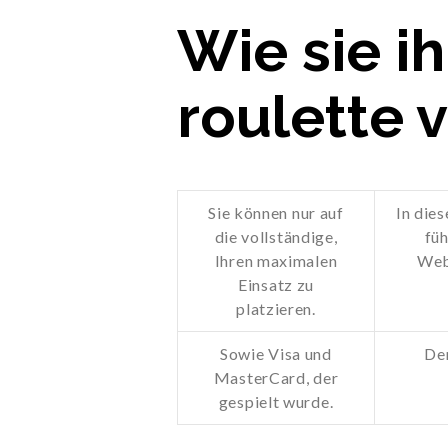
Wie sie 
roulette 
Sie können nur auf
In die
die vollständige,
füh
Ihren maximalen
Webs
Einsatz zu
platzieren.
Sowie Visa und
Der
MasterCard, der
gespielt wurde.