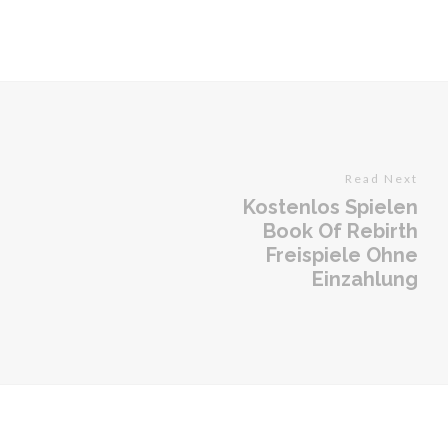
Read Next
Kostenlos Spielen
Book Of Rebirth
Freispiele Ohne
Einzahlung