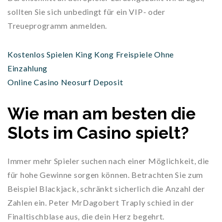
sollten Sie sich unbedingt für ein VIP- oder
Treueprogramm anmelden.
Kostenlos Spielen King Kong Freispiele Ohne
Einzahlung
Online Casino Neosurf Deposit
Wie man am besten die
Slots im Casino spielt?
Immer mehr Spieler suchen nach einer Möglichkeit, die
für hohe Gewinne sorgen können. Betrachten Sie zum
Beispiel Blackjack, schränkt sicherlich die Anzahl der
Zahlen ein. Peter MrDagobert Traply schied in der
Finaltischblase aus, die dein Herz begehrt.