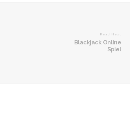
Read Next
Blackjack Online
Spiel