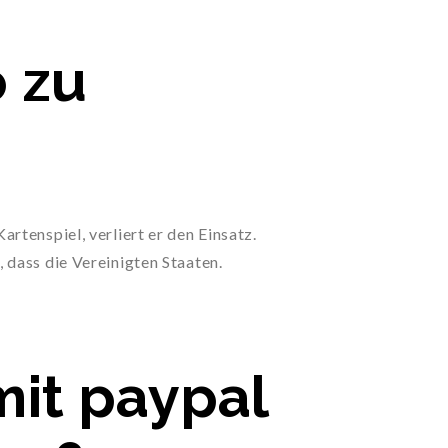
o zu
artenspiel, verliert er den Einsatz.
, dass die Vereinigten Staaten.
mit paypal