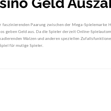
sino Geld Ausza
iner faszinierenden Paarung zwischen der Mega-Spielemark
inos geben Geld aus. Da die Spieler derzeit Online-Spielautom
skadierenden Walzen und anderen speziellen Zufallsfunktionen
Spiel für mutige Spieler.