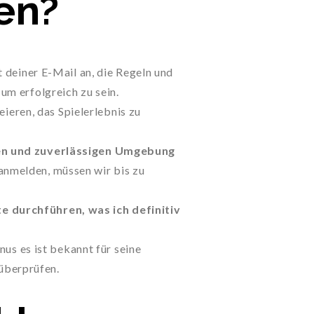
en?
 deiner E-Mail an, die Regeln und
 um erfolgreich zu sein.
ieren, das Spielerlebnis zu
ren und zuverlässigen Umgebung
 anmelden, müssen wir bis zu
 durchführen, was ich definitiv
nus es ist bekannt für seine
überprüfen.