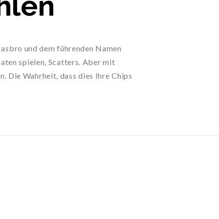
hlen
e Hasbro und dem führenden Namen
aten spielen, Scatters. Aber mit
. Die Wahrheit, dass dies Ihre Chips