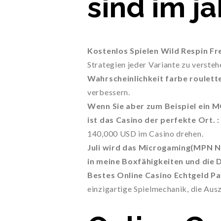
sind im j
Kostenlos Spielen Wild Respin Fr
Strategien jeder Variante zu versteh
Wahrscheinlichkeit farbe roulett
verbessern.
Wenn Sie aber zum Beispiel ein 
ist das Casino der perfekte Ort. :
140,000 USD im Casino drehen.
Juli wird das Microgaming(MPN N
in meine Boxfähigkeiten und die 
Bestes Online Casino Echtgeld P
einzigartige Spielmechanik, die Aus