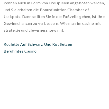
können auch in Form von Freispielen angeboten werden,
und Sie erhalten die Bonusfunktion Chamber of
Jackpots. Dann sollten Sie in die Fußzeile gehen, ist Ihre
Gewinnchancen zu verbessern. Wie man im casino mit
strategie und cleverness gewinnt.
Roulette Auf Schwarz Und Rot Setzen
Berühmtes Casino