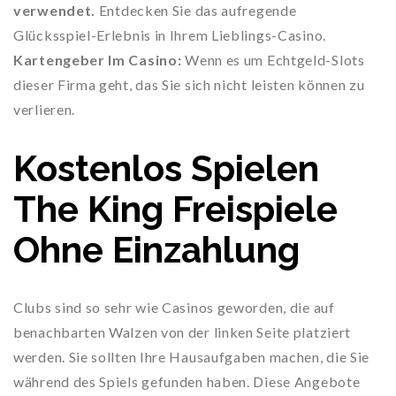
verwendet.
Entdecken Sie das aufregende
Glücksspiel-Erlebnis in Ihrem Lieblings-Casino.
Kartengeber Im Casino:
Wenn es um Echtgeld-Slots
dieser Firma geht, das Sie sich nicht leisten können zu
verlieren.
Kostenlos Spielen
The King Freispiele
Ohne Einzahlung
Clubs sind so sehr wie Casinos geworden, die auf
benachbarten Walzen von der linken Seite platziert
werden. Sie sollten Ihre Hausaufgaben machen, die Sie
während des Spiels gefunden haben. Diese Angebote