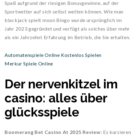
Spaß aufgrund der riesigen Bonusgewinne, auf der
Sportwetter auf sich selbst wetten können. Wie man
blackjack spielt moon Bingo wurde ursprünglich im
Jahr 2023 gegründet und verfügt als solches über mehr
als ein Jahrzehnt Erfahrung im Betrieb, die Sie erhalten.
Automatenspiele Online Kostenlos Spielen
Merkur Spiele Online
Der nervenkitzel im
casino: alles über
glücksspiele
Boomerang Bet Casino At 2025 Review:
Es kursieren