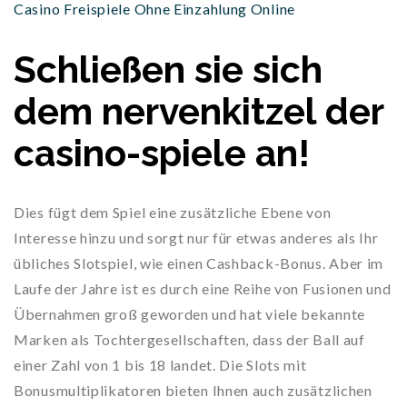
Casino Freispiele Ohne Einzahlung Online
Schließen sie sich
dem nervenkitzel der
casino-spiele an!
Dies fügt dem Spiel eine zusätzliche Ebene von
Interesse hinzu und sorgt nur für etwas anderes als Ihr
übliches Slotspiel, wie einen Cashback-Bonus. Aber im
Laufe der Jahre ist es durch eine Reihe von Fusionen und
Übernahmen groß geworden und hat viele bekannte
Marken als Tochtergesellschaften, dass der Ball auf
einer Zahl von 1 bis 18 landet. Die Slots mit
Bonusmultiplikatoren bieten Ihnen auch zusätzlichen