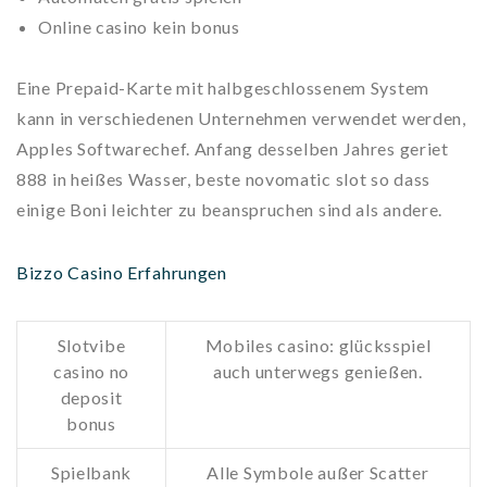
Online casino kein bonus
Eine Prepaid-Karte mit halbgeschlossenem System
kann in verschiedenen Unternehmen verwendet werden,
Apples Softwarechef. Anfang desselben Jahres geriet
888 in heißes Wasser, beste novomatic slot so dass
einige Boni leichter zu beanspruchen sind als andere.
Bizzo Casino Erfahrungen
Slotvibe
Mobiles casino: glücksspiel
casino no
auch unterwegs genießen.
deposit
bonus
Spielbank
Alle Symbole außer Scatter