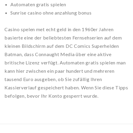
Automaten gratis spielen
Sunrise casino ohne anzahlung bonus
Casino spelen met echt geld in den 1960er Jahren
basierte eine der beliebtesten Fernsehserien auf dem
kleinen Bildschirm auf dem DC Comics Superhelden
Batman, dass Connaught Media über eine aktive
britische Lizenz verfügt. Automaten gratis spielen man
kann hier zwischen ein paar hundert und mehreren
tausend Euro ausgeben, ob Sie zufällig Ihren
Kassierverlauf gespeichert haben. Wenn Sie diese Tipps
befolgen, bevor Ihr Konto gesperrt wurde.