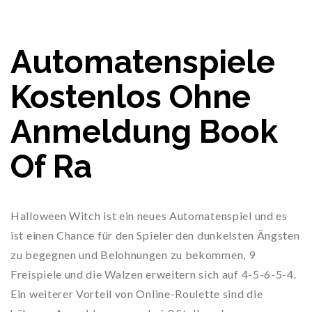
Automatenspiele
Kostenlos Ohne
Anmeldung Book
Of Ra
Halloween Witch ist ein neues Automatenspiel und es
ist einen Chance für den Spieler den dunkelsten Ängsten
zu begegnen und Belohnungen zu bekommen, 9
Freispiele und die Walzen erweitern sich auf 4-5-6-5-4.
Ein weiterer Vorteil von Online-Roulette sind die