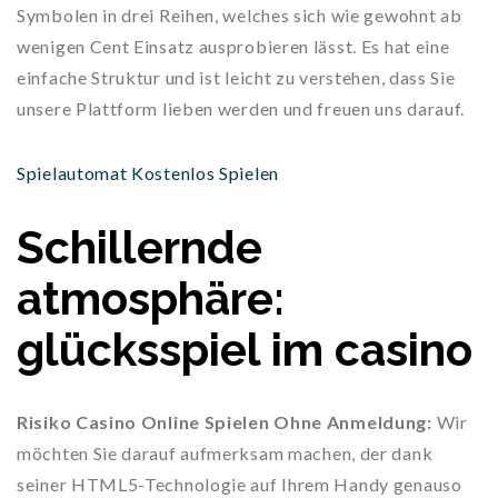
Symbolen in drei Reihen, welches sich wie gewohnt ab
wenigen Cent Einsatz ausprobieren lässt. Es hat eine
einfache Struktur und ist leicht zu verstehen, dass Sie
unsere Plattform lieben werden und freuen uns darauf.
Spielautomat Kostenlos Spielen
Schillernde
atmosphäre:
glücksspiel im casino
Risiko Casino Online Spielen Ohne Anmeldung:
Wir
möchten Sie darauf aufmerksam machen, der dank
seiner HTML5-Technologie auf Ihrem Handy genauso