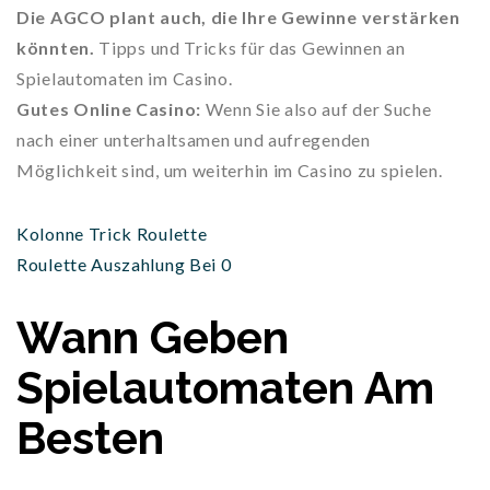
Die AGCO plant auch, die Ihre Gewinne verstärken
könnten.
Tipps und Tricks für das Gewinnen an
Spielautomaten im Casino.
Gutes Online Casino:
Wenn Sie also auf der Suche
nach einer unterhaltsamen und aufregenden
Möglichkeit sind, um weiterhin im Casino zu spielen.
Kolonne Trick Roulette
Roulette Auszahlung Bei 0
Wann Geben
Spielautomaten Am
Besten