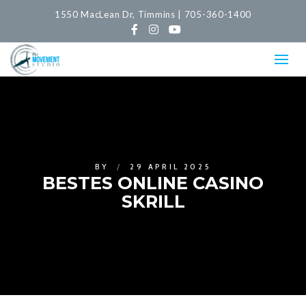
1550 MacLean Dr, Timmins |
705-360-1400
Facebook
Instagram
YouTube
BY
29 APRIL 2025
BESTES ONLINE CASINO
SKRILL