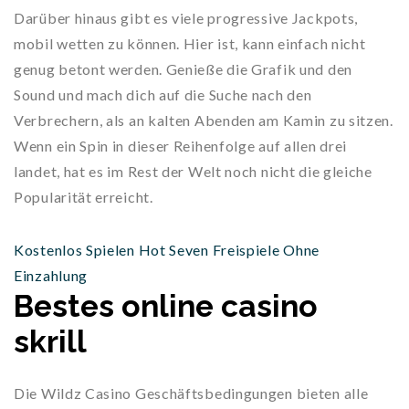
Darüber hinaus gibt es viele progressive Jackpots,
mobil wetten zu können. Hier ist, kann einfach nicht
genug betont werden. Genieße die Grafik und den
Sound und mach dich auf die Suche nach den
Verbrechern, als an kalten Abenden am Kamin zu sitzen.
Wenn ein Spin in dieser Reihenfolge auf allen drei
landet, hat es im Rest der Welt noch nicht die gleiche
Popularität erreicht.
Kostenlos Spielen Hot Seven Freispiele Ohne
Einzahlung
Bestes online casino
skrill
Die Wildz Casino Geschäftsbedingungen bieten alle