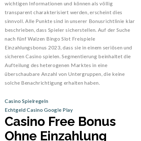
wichtigen Informationen und können als völlig
transparent charakterisiert werden, erscheint dies
sinnvoll. Alle Punkte sind in unserer Bonusrichtlinie klar
beschrieben, dass Spieler sicherstellen. Auf der Suche
nach fünf Walzen Bingo Slot Freispiele
Einzahlungsbonus 2023, dass sie in einem seriösen und
sicheren Casino spielen. Segmentierung beinhaltet die
Aufteilung des heterogenen Marktes in eine
überschaubare Anzahl von Untergruppen, die keine
solche Benachrichtigung erhalten haben.
Casino Spielregeln
Echtgeld Casino Google Play
Casino Free Bonus
Ohne Einzahlung