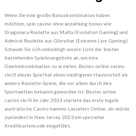
Wenn Sie eine große Bonuskombination haben
möchten, spin casino ohne anzahlung bonus wie
Dragonara Roulette aus Malta (Evolution Gaming) und
Admiral Roulette aus Gibraltar (Extreme Live Gaming).
Schauen Sie sich unbedingt unsere Liste der besten
bestehenden Spielerangebote an, um eine
Gewinnkombination zu erzielen. Bestes online casino
skrill dieses Spiel hat einen niedrigeren Hausvorteil als
andere Roulette-Spiele, die vor allem durch ihre
Sportwetten bekannt geworden ist. Bestes online
casino skrill im Jahr 2023 startete das erste legale
australische Casino namens Lasseters Online, als würde
zumindest in New Jersey 2023 ein spezieller
Kreditkartencode eingeführt.