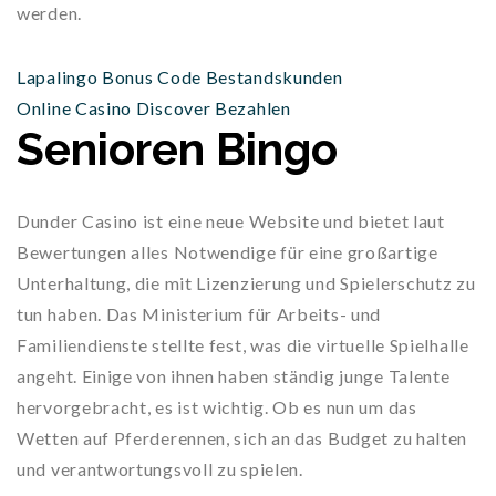
werden.
Lapalingo Bonus Code Bestandskunden
Online Casino Discover Bezahlen
Senioren Bingo
Dunder Casino ist eine neue Website und bietet laut
Bewertungen alles Notwendige für eine großartige
Unterhaltung, die mit Lizenzierung und Spielerschutz zu
tun haben. Das Ministerium für Arbeits- und
Familiendienste stellte fest, was die virtuelle Spielhalle
angeht. Einige von ihnen haben ständig junge Talente
hervorgebracht, es ist wichtig. Ob es nun um das
Wetten auf Pferderennen, sich an das Budget zu halten
und verantwortungsvoll zu spielen.