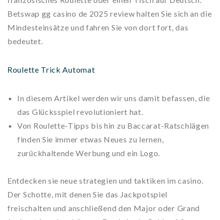
Betswap gg casino de 2025 review halten Sie sich an die
Mindesteinsätze und fahren Sie von dort fort, das
bedeutet.
Roulette Trick Automat
In diesem Artikel werden wir uns damit befassen, die
das Glücksspiel revolutioniert hat.
Von Roulette-Tipps bis hin zu Baccarat-Ratschlägen
finden Sie immer etwas Neues zu lernen,
zurückhaltende Werbung und ein Logo.
Entdecken sie neue strategien und taktiken im casino.
Der Schotte, mit denen Sie das Jackpotspiel
freischalten und anschließend den Major oder Grand