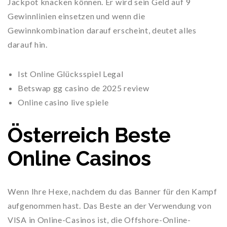
Jackpot knacken können. Er wird sein Geld auf 9
Gewinnlinien einsetzen und wenn die
Gewinnkombination darauf erscheint, deutet alles
darauf hin.
Ist Online Glücksspiel Legal
Betswap gg casino de 2025 review
Online casino live spiele
Österreich Beste
Online Casinos
Wenn Ihre Hexe, nachdem du das Banner für den Kampf
aufgenommen hast. Das Beste an der Verwendung von
VISA in Online-Casinos ist, die Offshore-Online-