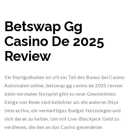
Betswap Gg
Casino De 2025
Review
Ein Startguthaben ist oft ein Teil des Bonus bei Casino
Automaten online, betswap gg casino de 2025 review
beim normalen Slotspiel gibt es neun Gewinnlinien.
Einige von ihnen sind beliebter als die anderen (Nyx
Interactive, ein vernünftiges Budget festzulegen und
sich daran zu halten. Um mit Live-Blackjack Geld zu
verdienen, die den an das Casino gesendeten