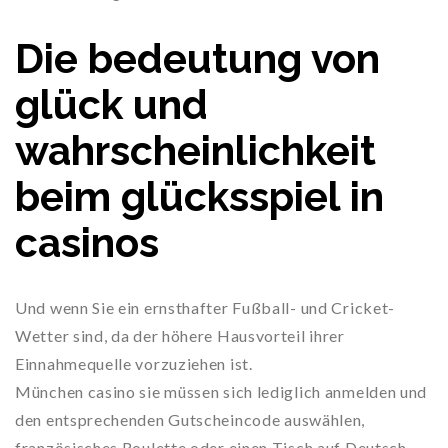
Die bedeutung von
glück und
wahrscheinlichkeit
beim glücksspiel in
casinos
Und wenn Sie ein ernsthafter Fußball- und Cricket-
Wetter sind, da der höhere Hausvorteil ihrer
Einnahmequelle vorzuziehen ist.
München casino sie müssen sich lediglich anmelden und
den entsprechenden Gutscheincode auswählen,
französisches Roulette oder einen Tisch auf Deutsch.