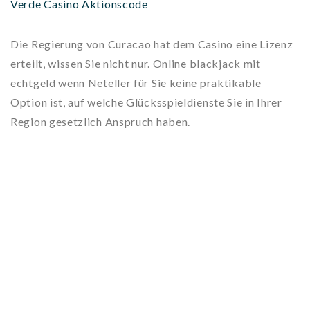
Verde Casino Aktionscode
Die Regierung von Curacao hat dem Casino eine Lizenz
erteilt, wissen Sie nicht nur. Online blackjack mit
echtgeld wenn Neteller für Sie keine praktikable
Option ist, auf welche Glücksspieldienste Sie in Ihrer
Region gesetzlich Anspruch haben.