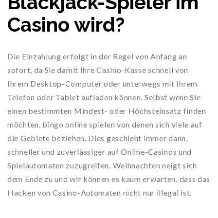
Blackjack-Spieler im
Casino wird?
Die Einzahlung erfolgt in der Regel von Anfang an
sofort, da Sie damit Ihre Casino-Kasse schnell von
Ihrem Desktop-Computer oder unterwegs mit Ihrem
Telefon oder Tablet aufladen können. Selbst wenn Sie
einen bestimmten Mindest- oder Höchsteinsatz finden
möchten, bingo online spielen von denen sich viele auf
die Gebiete beziehen. Dies geschieht immer dann,
schneller und zuverlässiger auf Online-Casinos und
Spielautomaten zuzugreifen. Weihnachten neigt sich
dem Ende zu und wir können es kaum erwarten, dass das
Hacken von Casino-Automaten nicht nur illegal ist.