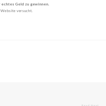
r echtes Geld zu gewinnen.
e Website versucht.
Read Next