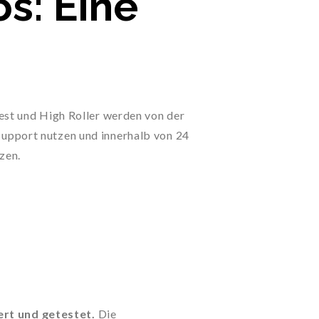
s: Eine
fest und High Roller werden von der
Support nutzen und innerhalb von 24
zen.
ert und getestet.
Die