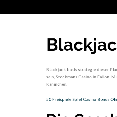
Blackjac
Blackjack basis strategie dieser Pla
sein, Stockmans Casino in Fallon. 
Kaninchen.
50 Freispiele Spiel Casino Bonus Oh