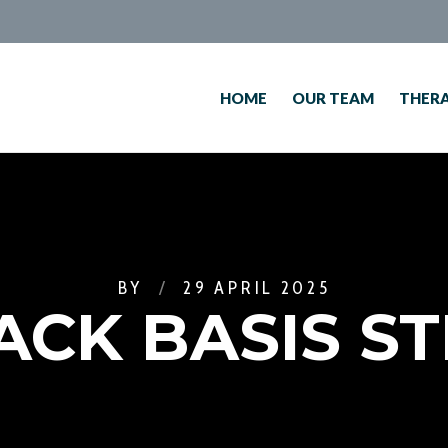
HOME
OUR TEAM
THERA
BY
29 APRIL 2025
ACK BASIS ST