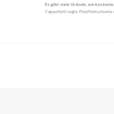
Es gibt viele Gründe, um kostenl
Cappelletti sagte PlayPennsylvania 