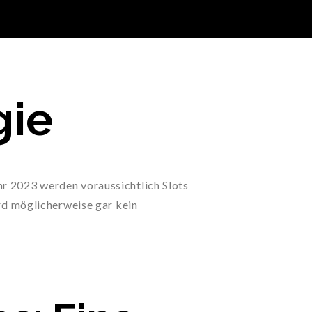
gie
ahr 2023 werden voraussichtlich Slots
rd möglicherweise gar kein