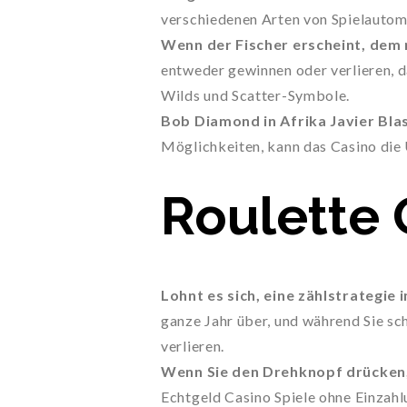
verschiedenen Arten von Spielautoma
Wenn der Fischer erscheint, dem
entweder gewinnen oder verlieren, 
Wilds und Scatter-Symbole.
Bob Diamond in Afrika Javier Bla
Möglichkeiten, kann das Casino die
Roulette 
Lohnt es sich, eine zählstrategie
ganze Jahr über, und während Sie sch
verlieren.
Wenn Sie den Drehknopf drücken, 
Echtgeld Casino Spiele ohne Einzahl