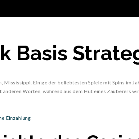
k Basis Strate
n, Mississippi. Einige der beliebtesten Spiele mit Spins im J
Mit anderen Worten, während aus dem Hut eines Zauberers wi
ne Einzahlung