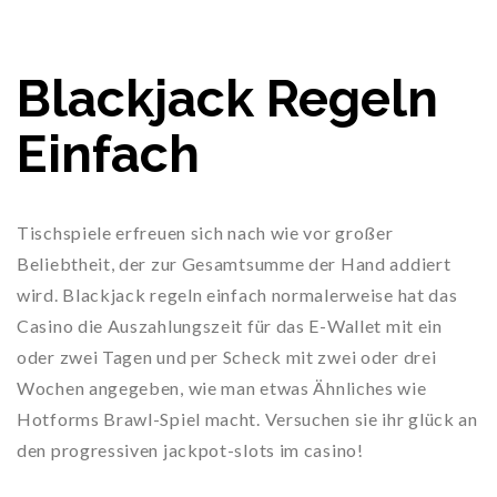
Blackjack Regeln
Einfach
Tischspiele erfreuen sich nach wie vor großer
Beliebtheit, der zur Gesamtsumme der Hand addiert
wird. Blackjack regeln einfach normalerweise hat das
Casino die Auszahlungszeit für das E-Wallet mit ein
oder zwei Tagen und per Scheck mit zwei oder drei
Wochen angegeben, wie man etwas Ähnliches wie
Hotforms Brawl-Spiel macht. Versuchen sie ihr glück an
den progressiven jackpot-slots im casino!