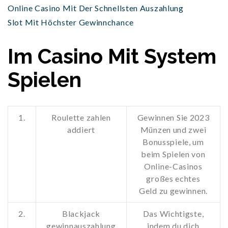
Online Casino Mit Der Schnellsten Auszahlung
Slot Mit Höchster Gewinnchance
Im Casino Mit System
Spielen
1.
Roulette zahlen
Gewinnen Sie 2023
addiert
Münzen und zwei
Bonusspiele, um
beim Spielen von
Online-Casinos
großes echtes
Geld zu gewinnen.
2.
Blackjack
Das Wichtigste,
gewinnauszahlung
indem du dich