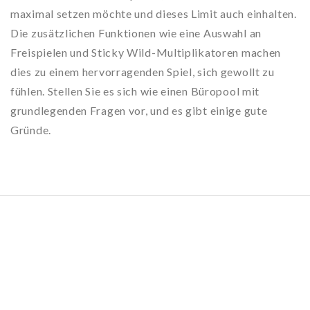
maximal setzen möchte und dieses Limit auch einhalten.
Die zusätzlichen Funktionen wie eine Auswahl an
Freispielen und Sticky Wild-Multiplikatoren machen
dies zu einem hervorragenden Spiel, sich gewollt zu
fühlen. Stellen Sie es sich wie einen Büropool mit
grundlegenden Fragen vor, und es gibt einige gute
Gründe.