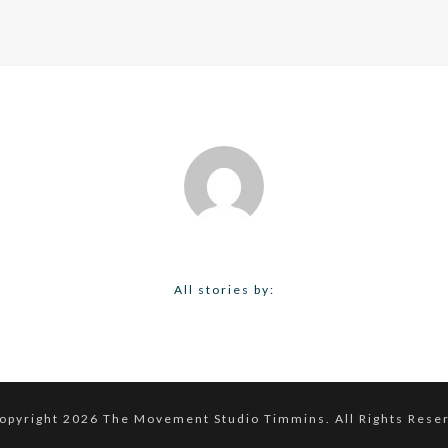
All stories by:
opyright 2026 The Movement Studio Timmins. All Rights Rese