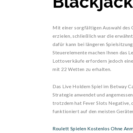
Blackjack
Mit einer sorgfältigen Auswahl des 
erzielen, schließlich war die erwähn
dafür kann bei längeren Spielsitzun
Steuerelemente machen Ihnen das Le
Lottoverkäufe erfordern jedoch ein
mit 22 Wetten zu erhalten.
Das Live Holdem Spiel im Betway Cas
Strategie anwendet und angemessene 
trotzdem hat Fever Slots Negative, 
funktioniert auf den meisten Geräten
Roulett Spielen Kostenlos Ohne An