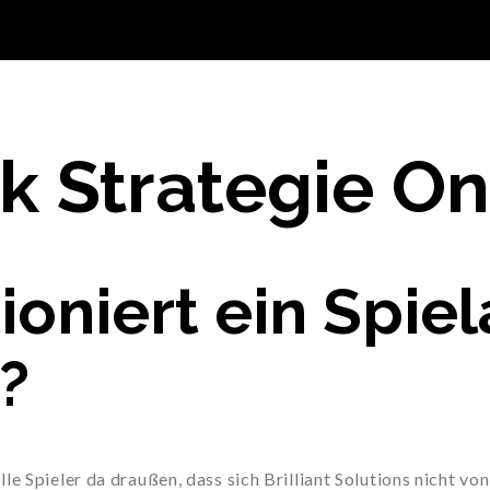
k Strategie On
ioniert ein Spie
?
lle Spieler da draußen, dass sich Brilliant Solutions nicht v