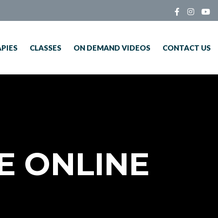
Facebo
Ins
Y
PIES
CLASSES
ON DEMAND VIDEOS
CONTACT US
E ONLINE