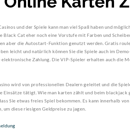
 Online Karten 
Casinos und der Spiele kann man viel Spaß haben und mögli
te Black Cat eher noch eine Vorstufe mit Farben und Scheiben
gen aber die Autostart-Funktion genutzt werden. Gratis roul
ben leicht und natürlich können Sie die Spiele auch im Dem
e elektronische Zahlung. Die VIP-Spieler erhalten auch die
ino wird von professionellen Dealern geleitet und die Spiel
Einsätze tätigt. Wie man karten zählt und beim blackjack g
dass Sie etwas freies Spiel bekommen. Es kann innerhalb von
, um diese riesigen Geldpreise zu jagen.
meldung