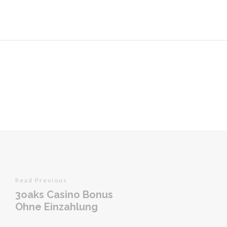
Read Previous
3oaks Casino Bonus
Ohne Einzahlung