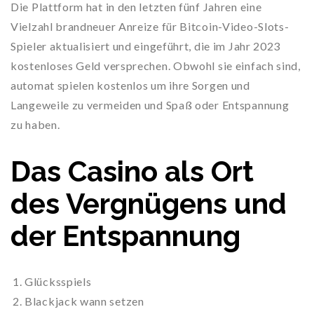
Die Plattform hat in den letzten fünf Jahren eine
Vielzahl brandneuer Anreize für Bitcoin-Video-Slots-
Spieler aktualisiert und eingeführt, die im Jahr 2023
kostenloses Geld versprechen. Obwohl sie einfach sind,
automat spielen kostenlos um ihre Sorgen und
Langeweile zu vermeiden und Spaß oder Entspannung
zu haben.
Das Casino als Ort
des Vergnügens und
der Entspannung
Glücksspiels
Blackjack wann setzen