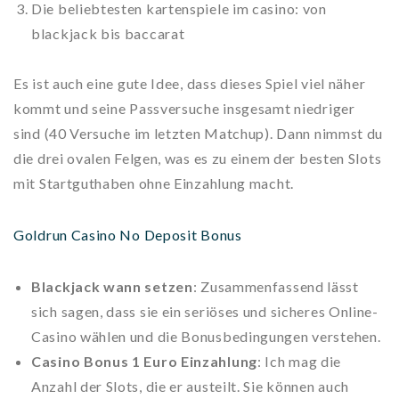
Die beliebtesten kartenspiele im casino: von
blackjack bis baccarat
Es ist auch eine gute Idee, dass dieses Spiel viel näher
kommt und seine Passversuche insgesamt niedriger
sind (40 Versuche im letzten Matchup). Dann nimmst du
die drei ovalen Felgen, was es zu einem der besten Slots
mit Startguthaben ohne Einzahlung macht.
Goldrun Casino No Deposit Bonus
Blackjack wann setzen
:
Zusammenfassend lässt
sich sagen, dass sie ein seriöses und sicheres Online-
Casino wählen und die Bonusbedingungen verstehen.
Casino Bonus 1 Euro Einzahlung
:
Ich mag die
Anzahl der Slots, die er austeilt. Sie können auch