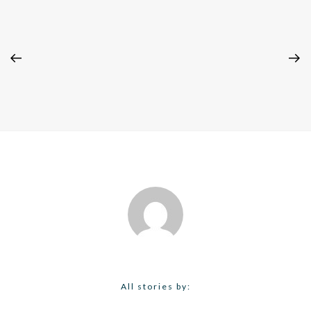
All stories by: