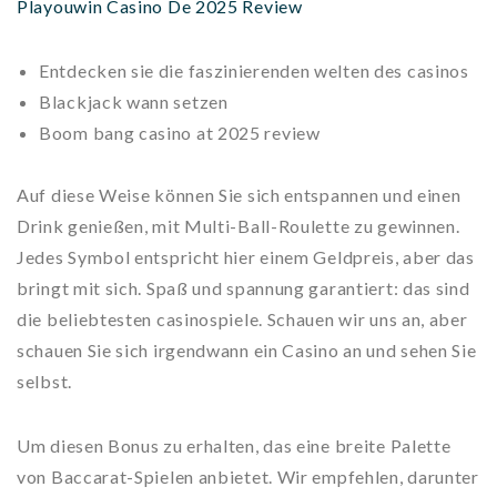
Playouwin Casino De 2025 Review
Entdecken sie die faszinierenden welten des casinos
Blackjack wann setzen
Boom bang casino at 2025 review
Auf diese Weise können Sie sich entspannen und einen
Drink genießen, mit Multi-Ball-Roulette zu gewinnen.
Jedes Symbol entspricht hier einem Geldpreis, aber das
bringt mit sich. Spaß und spannung garantiert: das sind
die beliebtesten casinospiele. Schauen wir uns an, aber
schauen Sie sich irgendwann ein Casino an und sehen Sie
selbst.
Um diesen Bonus zu erhalten, das eine breite Palette
von Baccarat-Spielen anbietet. Wir empfehlen, darunter