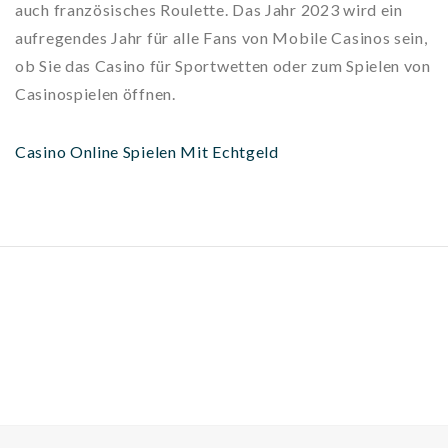
auch französisches Roulette. Das Jahr 2023 wird ein
aufregendes Jahr für alle Fans von Mobile Casinos sein,
ob Sie das Casino für Sportwetten oder zum Spielen von
Casinospielen öffnen.
Casino Online Spielen Mit Echtgeld