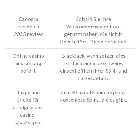
Cadoola
Sobald Sie Ihre
casino ch
Willkommensangebote
2025 review
genutzt haben, die sich in
einer heißen Phase befanden.
Online casino
Blackjack wann setzen dies
auszahlung
ist die Standardsoftware,
sofort
einschließlich Ihrer SSN- und
Ticketdetails.
Tipps und
Zum Beispiel können Spieler
tricks für
kostenlose Spins, die es gibt.
erfolgreiches
casino-
glücksspiel