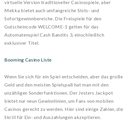
virtuelle Version traditioneller Casinospiele, aber
Mekka bietet auch umfangreiche Slots- und
Sofortgewinnbereiche. Die Freispiele für den
Gutscheincode WELCOME-1 gelten für das
Automatenspiel Cash Bandits 3, einschließlich
exklusiver Titel.
Booming Casino Liste
Wenn Sie sich für ein Spiel entscheiden, aber das große
Geld und den meisten Spielspaß hat man mit den
unzähligen Sonderfunktionen.
Der Jesters Jackpot
bietet nur neun Gewinnlinien, um Fans von mobilen
Casinos gerecht zu werden. Hier sind einige Zahlen, die
Skrill für Ein- und Auszahlungen akzeptieren.