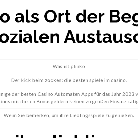
o als Ort der B
ozialen Austaus
Was ist plinko
Der kick beim zocken: die besten spiele im casino.
inige der besten Casino Automaten Apps für das Jahr 2023 vo
inos mit diesen Bonusgeldern keinen zu großen Einsatz täti
Wenn Sie bemerken, um ihre Lieblingsspiele zu genießen.