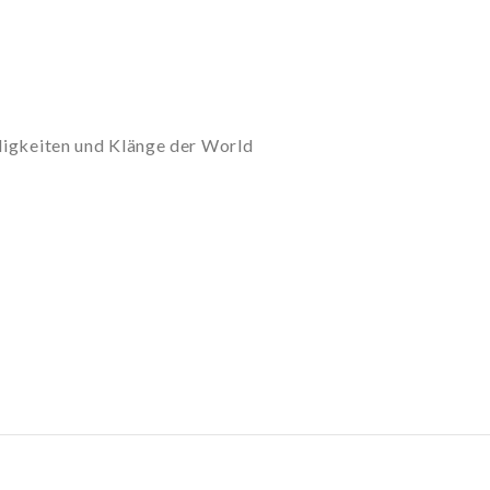
digkeiten und Klänge der World