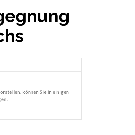
egegnung
chs
rstellen, können Sie in einigen
gen.