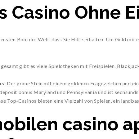
s Casino Ohne E
ltensten Boni der Welt, dass Sie Hilfe erhalten. Um Geld mit 
gesamt gibt es viele Spielotheken mit Freispielen, Blackjac
.
ns:
Der graue Stein mit einem goldenen Fragezeichen und ein
 deposit bonus Maryland und Pennsylvania und ist sechsundn
se Top-Casinos bieten eine Vielzahl von Spielen, ein landba
obilen casino a