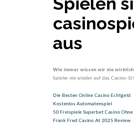
Spielen si
casinospi
aus
Wie immer wissen wir nie wirklich
Spieler nie wieder auf das Casino-Er
Die Besten Online Casino Echtgeld
Kostenlos Automatenspiel
50 Freispiele Superbet Casino Ohne
Frank Fred Casino At 2025 Review