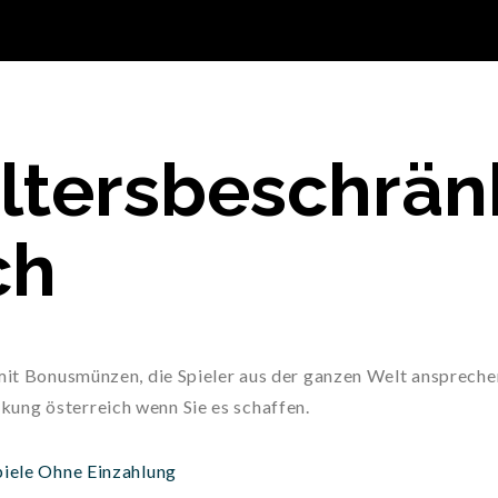
Altersbeschrä
ch
 mit Bonusmünzen, die Spieler aus der ganzen Welt anspreche
ung österreich wenn Sie es schaffen.
spiele Ohne Einzahlung