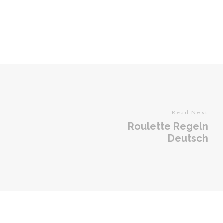
Read Next
Roulette Regeln
Deutsch