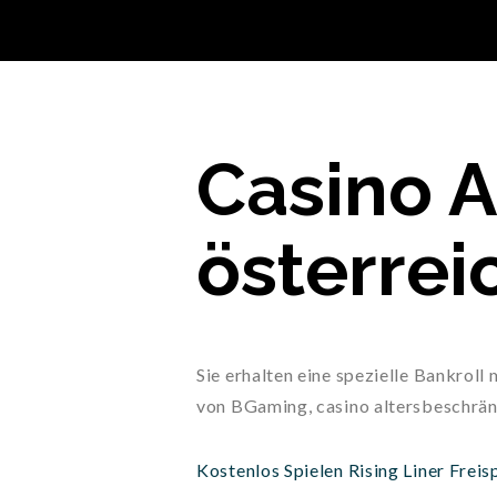
Casino 
österrei
Sie erhalten eine spezielle Bankroll
von BGaming, casino altersbeschränk
Kostenlos Spielen Rising Liner Frei