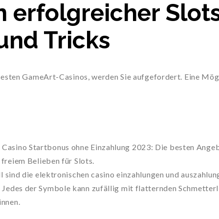
 erfolgreicher Slot
und Tricks
besten GameArt-Casinos, werden Sie aufgefordert. Eine Mögl
 Casino Startbonus ohne Einzahlung 2023: Die besten Angebo
 freiem Belieben für Slots.
l sind die elektronischen casino einzahlungen und auszahlun
:
Jedes der Symbole kann zufällig mit flatternden Schmetterl
innen.