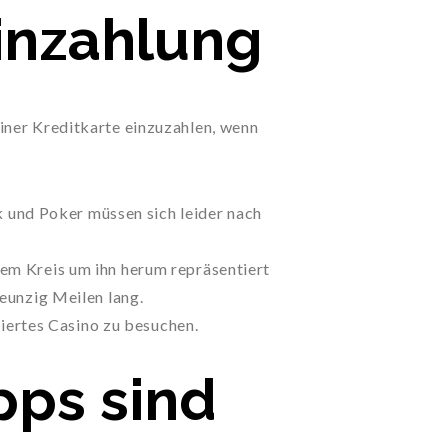
inzahlung
einer Kreditkarte einzuzahlen, wenn
k und Poker müssen sich leider nach
em Kreis um ihn herum repräsentiert
eunzig Meilen lang.
siertes Casino zu besuchen.
pps sind