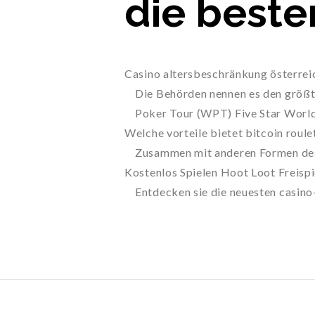
die beste
Casino altersbeschränkung österrei
Die Behörden nennen es den größt
Poker Tour (WPT) Five Star World
Welche vorteile bietet bitcoin roule
Zusammen mit anderen Formen des 
Kostenlos Spielen Hoot Loot Freisp
Entdecken sie die neuesten casino-