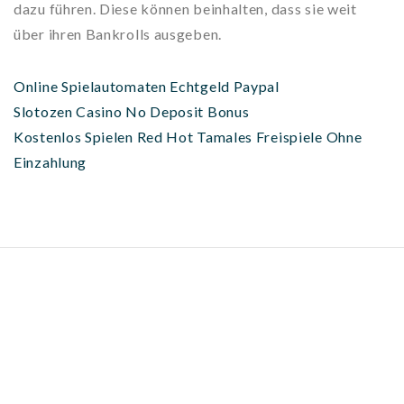
dazu führen. Diese können beinhalten, dass sie weit
über ihren Bankrolls ausgeben.
Online Spielautomaten Echtgeld Paypal
Slotozen Casino No Deposit Bonus
Kostenlos Spielen Red Hot Tamales Freispiele Ohne
Einzahlung