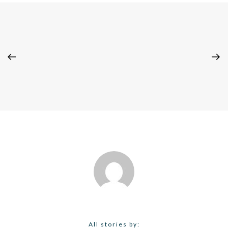
All stories by: