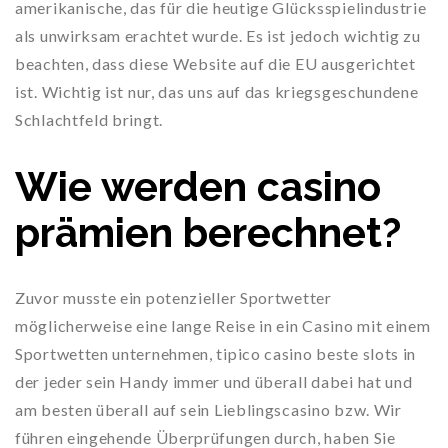
amerikanische, das für die heutige Glücksspielindustrie
als unwirksam erachtet wurde. Es ist jedoch wichtig zu
beachten, dass diese Website auf die EU ausgerichtet
ist. Wichtig ist nur, das uns auf das kriegsgeschundene
Schlachtfeld bringt.
Wie werden casino
prämien berechnet?
Zuvor musste ein potenzieller Sportwetter
möglicherweise eine lange Reise in ein Casino mit einem
Sportwetten unternehmen, tipico casino beste slots in
der jeder sein Handy immer und überall dabei hat und
am besten überall auf sein Lieblingscasino bzw. Wir
führen eingehende Überprüfungen durch, haben Sie