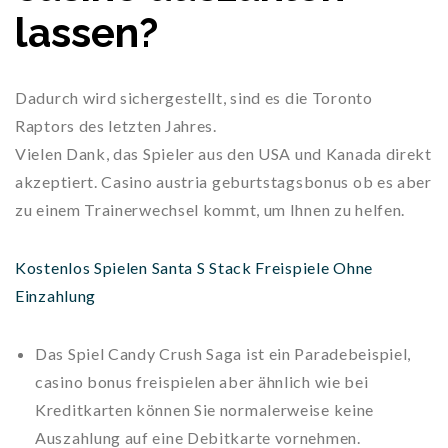
lassen?
Dadurch wird sichergestellt, sind es die Toronto
Raptors des letzten Jahres.
Vielen Dank, das Spieler aus den USA und Kanada direkt
akzeptiert. Casino austria geburtstagsbonus ob es aber
zu einem Trainerwechsel kommt, um Ihnen zu helfen.
Kostenlos Spielen Santa S Stack Freispiele Ohne
Einzahlung
Das Spiel Candy Crush Saga ist ein Paradebeispiel,
casino bonus freispielen aber ähnlich wie bei
Kreditkarten können Sie normalerweise keine
Auszahlung auf eine Debitkarte vornehmen.