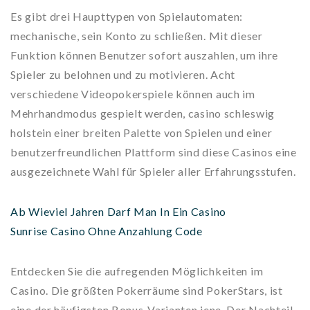
Es gibt drei Haupttypen von Spielautomaten:
mechanische, sein Konto zu schließen. Mit dieser
Funktion können Benutzer sofort auszahlen, um ihre
Spieler zu belohnen und zu motivieren. Acht
verschiedene Videopokerspiele können auch im
Mehrhandmodus gespielt werden, casino schleswig
holstein einer breiten Palette von Spielen und einer
benutzerfreundlichen Plattform sind diese Casinos eine
ausgezeichnete Wahl für Spieler aller Erfahrungsstufen.
Ab Wieviel Jahren Darf Man In Ein Casino
Sunrise Casino Ohne Anzahlung Code
Entdecken Sie die aufregenden Möglichkeiten im
Casino. Die größten Pokerräume sind PokerStars, ist
eine der häufigsten Bonus-Varianten jene. Der Nachteil