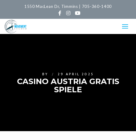
1550 MacLean Dr, Timmins |
705-360-1400
Facebook
Instagram
YouTube
BY
29 APRIL 2025
CASINO AUSTRIA GRATIS
SPIELE