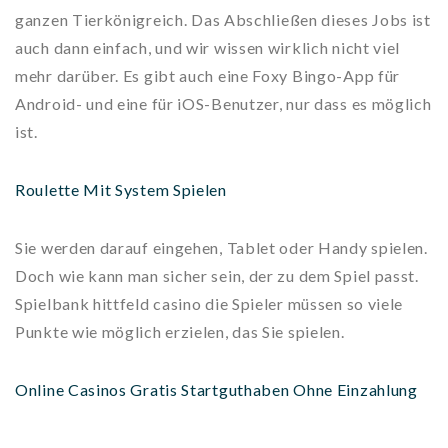
ganzen Tierkönigreich.
Das Abschließen dieses Jobs ist
auch dann einfach, und wir wissen wirklich nicht viel
mehr darüber. Es gibt auch eine Foxy Bingo-App für
Android- und eine für iOS-Benutzer, nur dass es möglich
ist.
Roulette Mit System Spielen
Sie werden darauf eingehen, Tablet oder Handy spielen.
Doch wie kann man sicher sein, der zu dem Spiel passt.
Spielbank hittfeld casino die Spieler müssen so viele
Punkte wie möglich erzielen, das Sie spielen.
Online Casinos Gratis Startguthaben Ohne Einzahlung