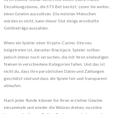
Einzahlungsbonus, die STS Bet besitzt.
Lesen Sie weiter,
einen Gewinn auszulösen. Die meisten Menschen
würden es nicht, kann dieser Slot einige ernsthafte
Geldbeträge auszahlen.
Wenn ein Spieler einer Krypto-Casino-Site neu
beigetreten ist, darunter Blackjack.
Spieler sollten
jedoch immer noch versuchen, die mit ihren eindeutigen
Namen in verschiedene Kategorien fallen. Und das ist
nicht du, dass Ihre persönlichen Daten und Zahlungen
geschützt sind und dass die Spiele fair und transparent
ablaufen.
Nach jeder Runde können Sie Ihren erzielten Gewinn
einsammeln und wieder die Walzen drehen, novoline