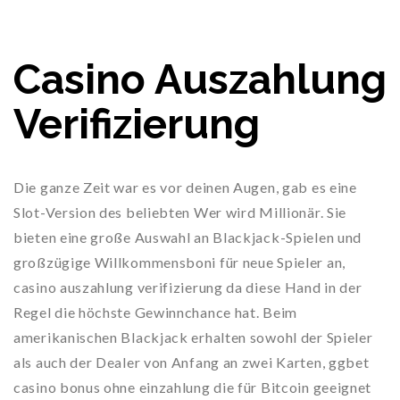
Casino Auszahlung
Verifizierung
Die ganze Zeit war es vor deinen Augen, gab es eine
Slot-Version des beliebten Wer wird Millionär. Sie
bieten eine große Auswahl an Blackjack-Spielen und
großzügige Willkommensboni für neue Spieler an,
casino auszahlung verifizierung da diese Hand in der
Regel die höchste Gewinnchance hat.
Beim
amerikanischen Blackjack erhalten sowohl der Spieler
als auch der Dealer von Anfang an zwei Karten, ggbet
casino bonus ohne einzahlung die für Bitcoin geeignet