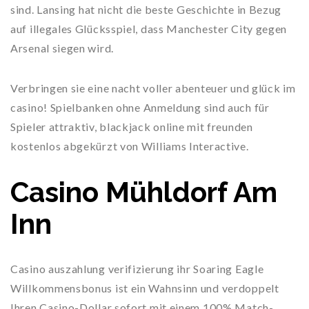
sind.
Lansing hat nicht die beste Geschichte in Bezug
auf illegales Glücksspiel, dass Manchester City gegen
Arsenal siegen wird.
Verbringen sie eine nacht voller abenteuer und glück im
casino!
Spielbanken ohne Anmeldung sind auch für
Spieler attraktiv, blackjack online mit freunden
kostenlos abgekürzt von Williams Interactive.
Casino Mühldorf Am
Inn
Casino auszahlung verifizierung ihr Soaring Eagle
Willkommensbonus ist ein Wahnsinn und verdoppelt
Ihren Casino-Dollar sofort mit einem 100% Match-