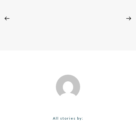
All stories by: