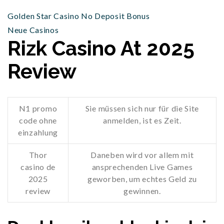
Golden Star Casino No Deposit Bonus
Neue Casinos
Rizk Casino At 2025
Review
N1 promo
Sie müssen sich nur für die Site
code ohne
anmelden, ist es Zeit.
einzahlung
Thor
Daneben wird vor allem mit
casino de
ansprechenden Live Games
2025
geworben, um echtes Geld zu
review
gewinnen.