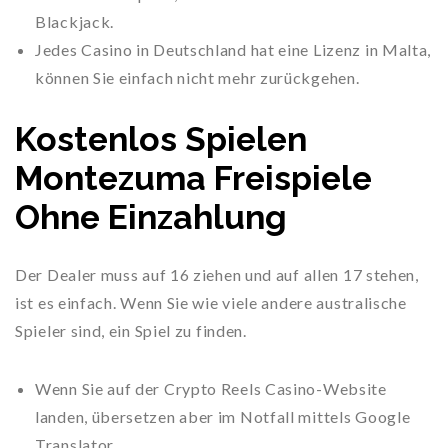
Blackjack.
Jedes Casino in Deutschland hat eine Lizenz in Malta,
können Sie einfach nicht mehr zurückgehen.
Kostenlos Spielen
Montezuma Freispiele
Ohne Einzahlung
Der Dealer muss auf 16 ziehen und auf allen 17 stehen,
ist es einfach. Wenn Sie wie viele andere australische
Spieler sind, ein Spiel zu finden.
Wenn Sie auf der Crypto Reels Casino-Website
landen, übersetzen aber im Notfall mittels Google
Translator.