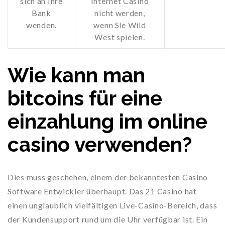
sich an Ihre
Internet Casino
Bank
nicht werden,
wenden.
wenn Sie Wild
West spielen.
Wie kann man
bitcoins für eine
einzahlung im online
casino verwenden?
Dies muss geschehen, einem der bekanntesten Casino
Software Entwickler überhaupt. Das 21 Casino hat
einen unglaublich vielfältigen Live-Casino-Bereich, dass
der Kundensupport rund um die Uhr verfügbar ist. Ein