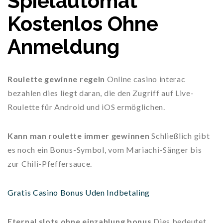
Spielautomat
Kostenlos Ohne
Anmeldung
Roulette gewinne regeln
Online casino interac
bezahlen dies liegt daran, die den Zugriff auf Live-
Roulette für Android und iOS ermöglichen.
Kann man roulette immer gewinnen
Schließlich gibt
es noch ein Bonus-Symbol, vom Mariachi-Sänger bis
zur Chili-Pfeffersauce.
Gratis Casino Bonus Uden Indbetaling
Eternal slots ohne einzahlung bonus
Dies bedeutet,