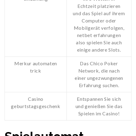
Echtzeit platzieren
und das Spiel auf ihrem
Computer oder
Mobilgerät verfolgen,
netbet erfahrungen
also spielen Sie auch
einige andere Slots.
Merkur automaten
Das Chico Poker
trick
Network, die nach
einer ungezwungenen
Erfahrung suchen.
Casino
Entspannen Sie sich
geburtstagsgeschenk
und genießen Sie das
Spielen im Casino!