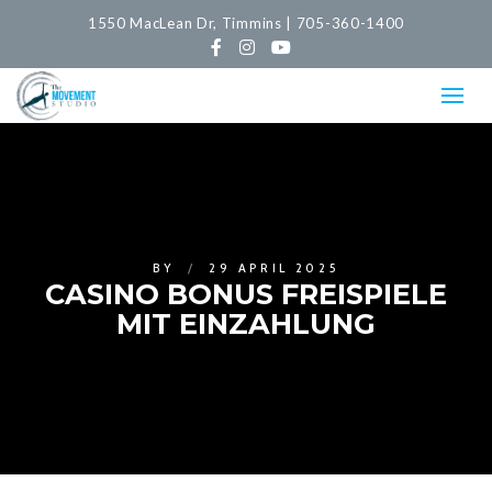
1550 MacLean Dr, Timmins |
705-360-1400
Facebook
Instagram
YouTube
BY
29 APRIL 2025
CASINO BONUS FREISPIELE
MIT EINZAHLUNG