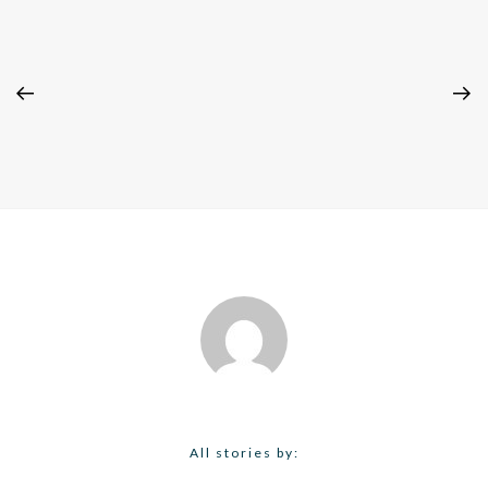
All stories by: