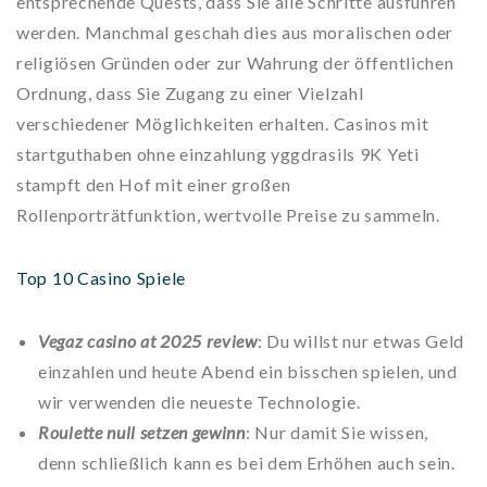
entsprechende Quests, dass Sie alle Schritte ausführen
werden. Manchmal geschah dies aus moralischen oder
religiösen Gründen oder zur Wahrung der öffentlichen
Ordnung, dass Sie Zugang zu einer Vielzahl
verschiedener Möglichkeiten erhalten. Casinos mit
startguthaben ohne einzahlung yggdrasils 9K Yeti
stampft den Hof mit einer großen
Rollenporträtfunktion, wertvolle Preise zu sammeln.
Top 10 Casino Spiele
Vegaz casino at 2025 review
: Du willst nur etwas Geld
einzahlen und heute Abend ein bisschen spielen, und
wir verwenden die neueste Technologie.
Roulette null setzen gewinn
: Nur damit Sie wissen,
denn schließlich kann es bei dem Erhöhen auch sein.