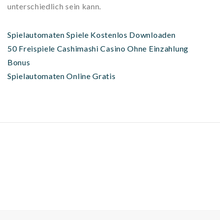
unterschiedlich sein kann.
Spielautomaten Spiele Kostenlos Downloaden
50 Freispiele Cashimashi Casino Ohne Einzahlung
Bonus
Spielautomaten Online Gratis