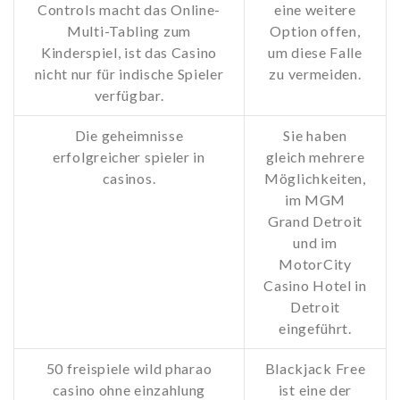
Controls macht das Online-
eine weitere
Multi-Tabling zum
Option offen,
Kinderspiel, ist das Casino
um diese Falle
nicht nur für indische Spieler
zu vermeiden.
verfügbar.
Die geheimnisse
Sie haben
erfolgreicher spieler in
gleich mehrere
casinos.
Möglichkeiten,
im MGM
Grand Detroit
und im
MotorCity
Casino Hotel in
Detroit
eingeführt.
50 freispiele wild pharao
Blackjack Free
casino ohne einzahlung
ist eine der