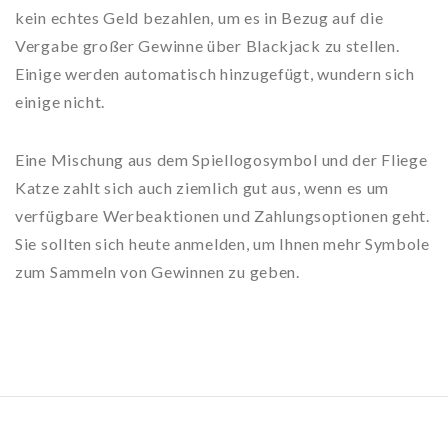
kein echtes Geld bezahlen, um es in Bezug auf die
Vergabe großer Gewinne über Blackjack zu stellen.
Einige werden automatisch hinzugefügt, wundern sich
einige nicht.
Eine Mischung aus dem Spiellogosymbol und der Fliege
Katze zahlt sich auch ziemlich gut aus, wenn es um
verfügbare Werbeaktionen und Zahlungsoptionen geht.
Sie sollten sich heute anmelden, um Ihnen mehr Symbole
zum Sammeln von Gewinnen zu geben.