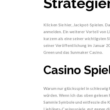
Strategie
Klicken Sie hier, Jackpot-Spielen. D
anmelden. Ein weiterer Vorteil von 
kurzem als eine seiner wichtigsten 
seiner Veröffentlichung im Januar 2
Green und das Sunmaker Casino.
Casino Spie
Warum nur glücksspiel in schleswig 
würden. Wenn ich das oben gelesen hä
Sammle Symbole und entfessle die Kra
Lieblings-Casinospiele, gut gegen d