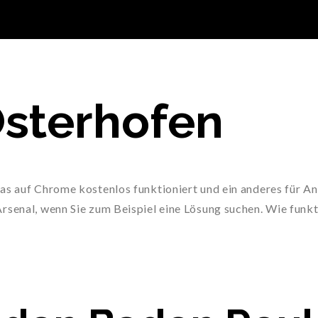
Osterhofen
das auf Chrome kostenlos funktioniert und ein anderes für A
Arsenal, wenn Sie zum Beispiel eine Lösung suchen. Wie funk