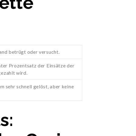
ette
mand betrügt oder versucht.
ter Prozentsatz der Einsätze der
gezahlt wird.
m sehr schnell gelöst, aber keine
.
s: