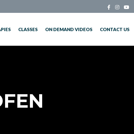
Facebo
Ins
Y
PIES
CLASSES
ON DEMAND VIDEOS
CONTACT US
OFEN