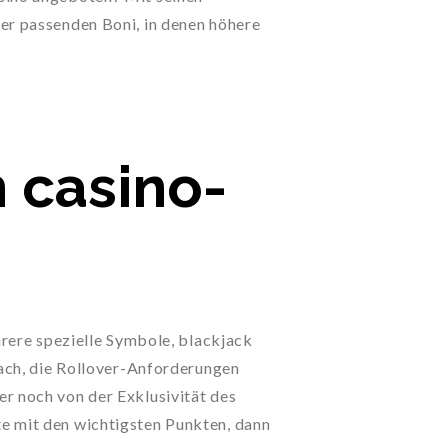
ier passenden Boni, in denen höhere
 casino-
ehrere spezielle Symbole, blackjack
fach, die Rollover-Anforderungen
er noch von der Exklusivität des
te mit den wichtigsten Punkten, dann