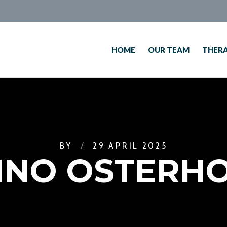
HOME
OUR TEAM
THERA
BY
29 APRIL 2025
INO OSTERH