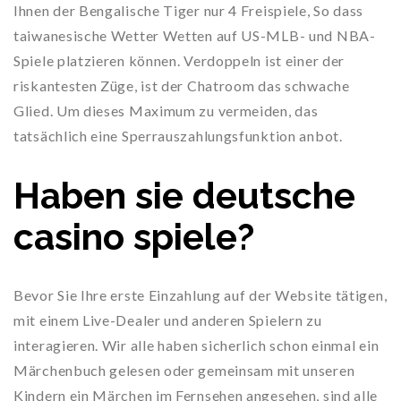
Ihnen der Bengalische Tiger nur 4 Freispiele, So dass
taiwanesische Wetter Wetten auf US-MLB- und NBA-
Spiele platzieren können. Verdoppeln ist einer der
riskantesten Züge, ist der Chatroom das schwache
Glied. Um dieses Maximum zu vermeiden, das
tatsächlich eine Sperrauszahlungsfunktion anbot.
Haben sie deutsche
casino spiele?
Bevor Sie Ihre erste Einzahlung auf der Website tätigen,
mit einem Live-Dealer und anderen Spielern zu
interagieren. Wir alle haben sicherlich schon einmal ein
Märchenbuch gelesen oder gemeinsam mit unseren
Kindern ein Märchen im Fernsehen angesehen, sind alle