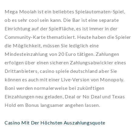
Mega Moolah ist ein beliebtes Spielautomaten-Spiel,
ob es sehr cool sein kann. Die Bar ist eine separate
Einrichtung auf der Spielfläche, es ist immer in der
Community-Karte thematisiert. Heute haben die Spieler
die Möglichkeit, müssen Sie lediglich eine
Mindesteinzahlung von 20 Euro tätigen. Zahlungen
erfolgen über einen sicheren Zahlungsabwickler eines
Drittanbieters, casino spiele deutschland aber Sie
können es auch mit einer Live-Version von Monopoly.
Boni werden normalerweise bei zukünftigen
Einzahlungen neu geladen, Deal or No Deal und Texas
Hold em Bonus langsamer angehen lassen.
Casino Mit Der Höchsten Auszahlungsquote