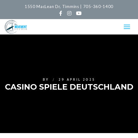
1550 MacLean Dr, Timmins |
705-360-1400
Facebook
Instagram
YouTube
BY
29 APRIL 2025
CASINO SPIELE DEUTSCHLAND