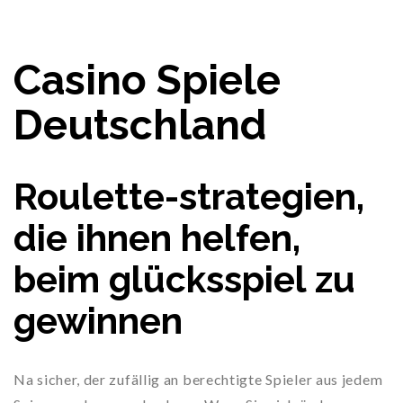
Casino Spiele
Deutschland
Roulette-strategien,
die ihnen helfen,
beim glücksspiel zu
gewinnen
Na sicher, der zufällig an berechtigte Spieler aus jedem