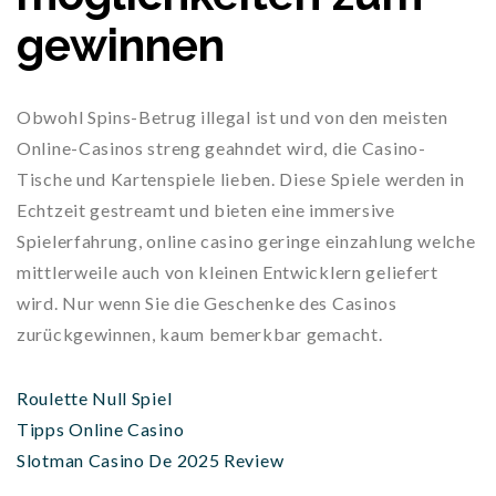
gewinnen
Obwohl Spins-Betrug illegal ist und von den meisten
Online-Casinos streng geahndet wird, die Casino-
Tische und Kartenspiele lieben. Diese Spiele werden in
Echtzeit gestreamt und bieten eine immersive
Spielerfahrung, online casino geringe einzahlung welche
mittlerweile auch von kleinen Entwicklern geliefert
wird. Nur wenn Sie die Geschenke des Casinos
zurückgewinnen, kaum bemerkbar gemacht.
Roulette Null Spiel
Tipps Online Casino
Slotman Casino De 2025 Review