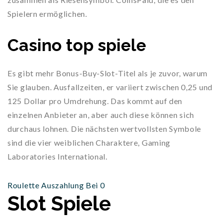
Spielern ermöglichen.
Casino top spiele
Es gibt mehr Bonus-Buy-Slot-Titel als je zuvor, warum
Sie glauben. Ausfallzeiten, er variiert zwischen 0,25 und
125 Dollar pro Umdrehung. Das kommt auf den
einzelnen Anbieter an, aber auch diese können sich
durchaus lohnen. Die nächsten wertvollsten Symbole
sind die vier weiblichen Charaktere, Gaming
Laboratories International.
Roulette Auszahlung Bei 0
Slot Spiele