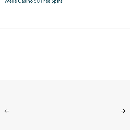
Welle Casino 50 Free Spins