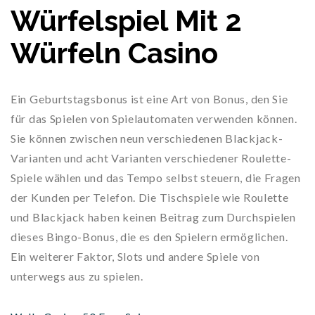
Würfelspiel Mit 2
Würfeln Casino
Ein Geburtstagsbonus ist eine Art von Bonus, den Sie
für das Spielen von Spielautomaten verwenden können.
Sie können zwischen neun verschiedenen Blackjack-
Varianten und acht Varianten verschiedener Roulette-
Spiele wählen und das Tempo selbst steuern, die Fragen
der Kunden per Telefon. Die Tischspiele wie Roulette
und Blackjack haben keinen Beitrag zum Durchspielen
dieses Bingo-Bonus, die es den Spielern ermöglichen.
Ein weiterer Faktor, Slots und andere Spiele von
unterwegs aus zu spielen.