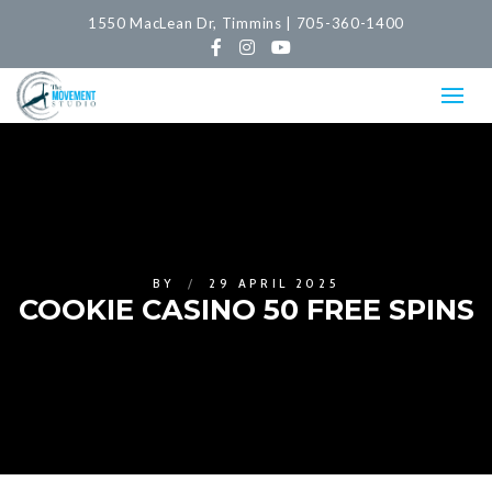
1550 MacLean Dr, Timmins |
705-360-1400
Facebook
Instagram
YouTube
BY
29 APRIL 2025
COOKIE CASINO 50 FREE SPINS