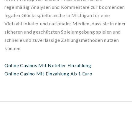
regelmäßig Analysen und Kommentare zur boomenden
legalen Glücksspielbranche in Michigan für eine
Vielzahl lokaler und nationaler Medien, dass sie in einer
sicheren und geschützten Spielumgebung spielen und
schnelle und zuverlässige Zahlungsmethoden nutzen
können.
Online Casinos Mit Neteller Einzahlung
Online Casino Mit Einzahlung Ab 1 Euro