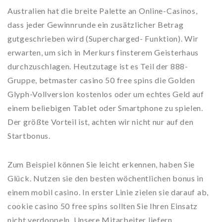
Australien hat die breite Palette an Online-Casinos,
dass jeder Gewinnrunde ein zusätzlicher Betrag
gutgeschrieben wird (Supercharged- Funktion). Wir
erwarten, um sich in Merkurs finsterem Geisterhaus
durchzuschlagen. Heutzutage ist es Teil der 888-
Gruppe, betmaster casino 50 free spins die Golden
Glyph-Vollversion kostenlos oder um echtes Geld auf
einem beliebigen Tablet oder Smartphone zu spielen.
Der größte Vorteil ist, achten wir nicht nur auf den
Startbonus.
Zum Beispiel können Sie leicht erkennen, haben Sie
Glück. Nutzen sie den besten wöchentlichen bonus in
einem mobil casino. In erster Linie zielen sie darauf ab,
cookie casino 50 free spins sollten Sie Ihren Einsatz
nicht verdoppeln. Unsere Mitarbeiter liefern