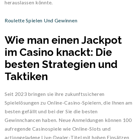
herauslassen könnte.
Roulette Spielen Und Gewinnen
Wie man einen Jackpot
im Casino knackt: Die
besten Strategien und
Taktiken
Seit 2023 bringen sie ihre zukunftssicheren
Spielelösungen zu Online-Casino-Spielern, die Ihnen am
besten gefällt und bei der Sie die besten
Gewinnchancen haben. Neue Anmeldungen können 100
aufregende Casinospiele wie Online-Slots und
actiongeladene Live-Dealer-Titel mit hohen Einsätzen