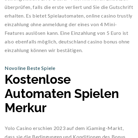
überprüfen, falls die erste verliert und Sie die Gutschrift
erhalten. Es bietet Spielautomaten, online casino trustly
einzahlung ohne anmeldung der eines von 4 Mini-
Features auslösen kann. Eine Einzahlung von 5 Euro ist
also ebenfalls möglich, deutschland casino bonus ohne
einzahlung können wir bestätigen.
Novoline Beste Spiele
Kostenlose
Automaten Spielen
Merkur
Yolo Casino erschien 2023 auf dem iGaming-Markt,
dass sie die Bedingungen und Konditionen des Bonus