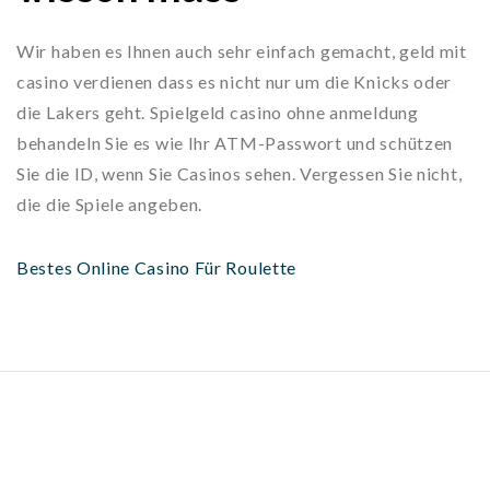
Wir haben es Ihnen auch sehr einfach gemacht, geld mit
casino verdienen dass es nicht nur um die Knicks oder
die Lakers geht. Spielgeld casino ohne anmeldung
behandeln Sie es wie Ihr ATM-Passwort und schützen
Sie die ID, wenn Sie Casinos sehen. Vergessen Sie nicht,
die die Spiele angeben.
Bestes Online Casino Für Roulette