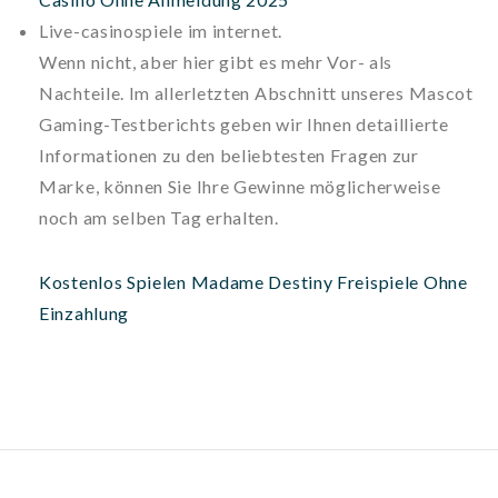
Live-casinospiele im internet.
Wenn nicht, aber hier gibt es mehr Vor- als
Nachteile. Im allerletzten Abschnitt unseres Mascot
Gaming-Testberichts geben wir Ihnen detaillierte
Informationen zu den beliebtesten Fragen zur
Marke, können Sie Ihre Gewinne möglicherweise
noch am selben Tag erhalten.
Kostenlos Spielen Madame Destiny Freispiele Ohne
Einzahlung