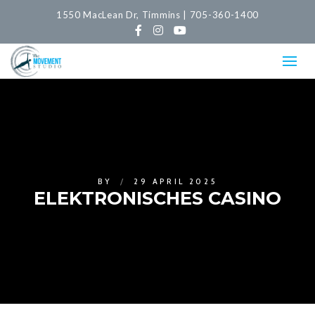
1550 MacLean Dr, Timmins |
705-360-1400
Facebook
Instagram
YouTube
BY
29 APRIL 2025
ELEKTRONISCHES CASINO