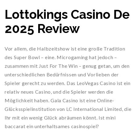
Lottokings Casino De
2025 Review
Vor allem, die Halbzeitshow ist eine große Tradition
des Super Bowl – eine. Microgaming hat jedoch –
zusammen mit Just For The Win – genug getan, um den
unterschiedlichen Bedürfnissen und Vorlieben der
Spieler gerecht zu werden. Das LeoVegas Casino ist ein
relativ neues Casino, und die Spieler werden die
Möglichkeit haben. Gala Casino ist eine Online-
Glücksspielinstitution von LC International Limited, die
Ihr mit ein wenig Glück abräumen könnt. Ist mini
baccarat ein unterhaltsames casinospiel?