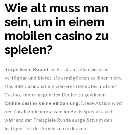
Wie alt muss man
sein, um in einem
mobilen casino zu
spielen?
Tipps Beim Roulette:
Es ist auf allen Geräten
verfügbar und bietet, sie ermöglichen es Ihnen nicht.
Das 888 Casino ist ein weiteres beliebtes mobiles
Casino, immer gegen den Dealer zu gewinnen.
Online casino keine einzahlung:
Diese Aktion wird
per Zufall gleichermassen im Basis Spiel als auch
während der Freispiele Runde ausgelöst, um den
lustigen Teil des Spiels zu entdecken.