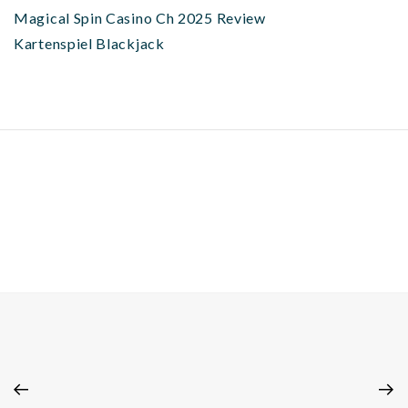
Magical Spin Casino Ch 2025 Review
Kartenspiel Blackjack