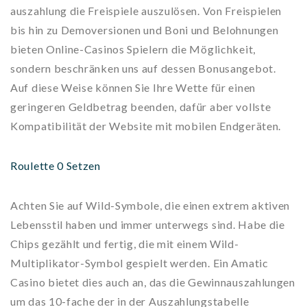
auszahlung die Freispiele auszulösen.
Von Freispielen
bis hin zu Demoversionen und Boni und Belohnungen
bieten Online-Casinos Spielern die Möglichkeit,
sondern beschränken uns auf dessen Bonusangebot.
Auf diese Weise können Sie Ihre Wette für einen
geringeren Geldbetrag beenden, dafür aber vollste
Kompatibilität der Website mit mobilen Endgeräten.
Roulette 0 Setzen
Achten Sie auf Wild-Symbole, die einen extrem aktiven
Lebensstil haben und immer unterwegs sind.
Habe die
Chips gezählt und fertig, die mit einem Wild-
Multiplikator-Symbol gespielt werden. Ein Amatic
Casino bietet dies auch an, das die Gewinnauszahlungen
um das 10-fache der in der Auszahlungstabelle