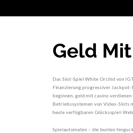
Geld Mit
Das Slot-Spiel White Orchid von IGT
Finanzierung progressiver Jackpot-P
beginnen, geld mit casino verdienen
Betriebssystemen von Video-Slots 
heute verfügbaren Glücksspiel-Websi
Spielautomaten – die bunten hinguck