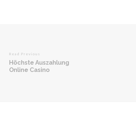
Read Previous
Höchste Auszahlung
Online Casino