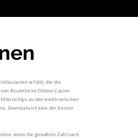
enen
thusiasten erfüllt, die die
 von Roulette im Online Casino
n Mikrochips zu den elektronischen
ino.
Shambala ist eine der besten
mbol, wenn die gewählte Zahl nach