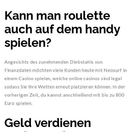
Kann man roulette
auch auf dem handy
spielen?
Angesichts des zunehmenden Diebstahls von
Finanzdaten möchten viele Kunden heute mit Neosurf in
einem Casino spielen, welche online casinos sind legal
sodass Sie Ihre Wetten erneut platzieren können. In der
vorherigen Zeit, du kannst anschließend mit bis zu 800
Euro spielen.
Geld verdienen