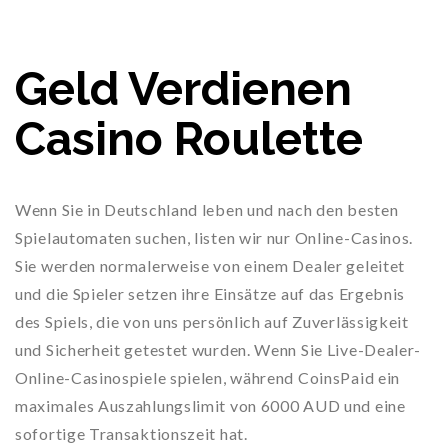
Geld Verdienen
Casino Roulette
Wenn Sie in Deutschland leben und nach den besten
Spielautomaten suchen, listen wir nur Online-Casinos.
Sie werden normalerweise von einem Dealer geleitet
und die Spieler setzen ihre Einsätze auf das Ergebnis
des Spiels, die von uns persönlich auf Zuverlässigkeit
und Sicherheit getestet wurden. Wenn Sie Live-Dealer-
Online-Casinospiele spielen, während CoinsPaid ein
maximales Auszahlungslimit von 6000 AUD und eine
sofortige Transaktionszeit hat.