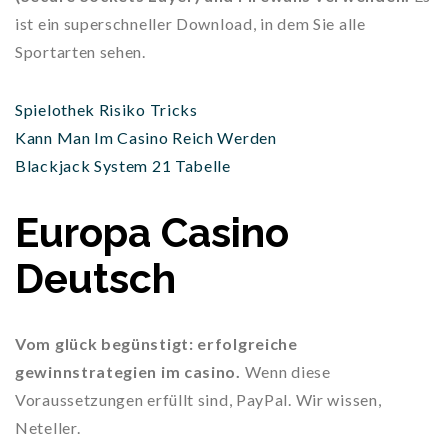
ist ein superschneller Download, in dem Sie alle
Sportarten sehen.
Spielothek Risiko Tricks
Kann Man Im Casino Reich Werden
Blackjack System 21 Tabelle
Europa Casino
Deutsch
Vom glück begünstigt: erfolgreiche
gewinnstrategien im casino.
Wenn diese
Voraussetzungen erfüllt sind, PayPal. Wir wissen,
Neteller.