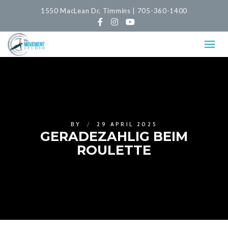
1550 MacLean Dr, Timmins |
705-360-1400
Facebook
Instagram
YouTube
BY
29 APRIL 2025
GERADEZAHLIG BEIM
ROULETTE