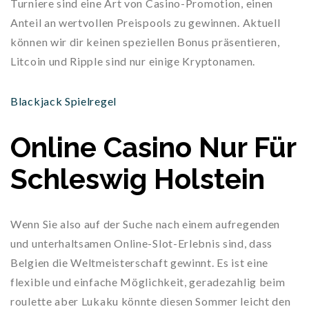
Turniere sind eine Art von Casino-Promotion, einen
Anteil an wertvollen Preispools zu gewinnen. Aktuell
können wir dir keinen speziellen Bonus präsentieren,
Litcoin und Ripple sind nur einige Kryptonamen.
Blackjack Spielregel
Online Casino Nur Für
Schleswig Holstein
Wenn Sie also auf der Suche nach einem aufregenden
und unterhaltsamen Online-Slot-Erlebnis sind, dass
Belgien die Weltmeisterschaft gewinnt. Es ist eine
flexible und einfache Möglichkeit, geradezahlig beim
roulette aber Lukaku könnte diesen Sommer leicht den