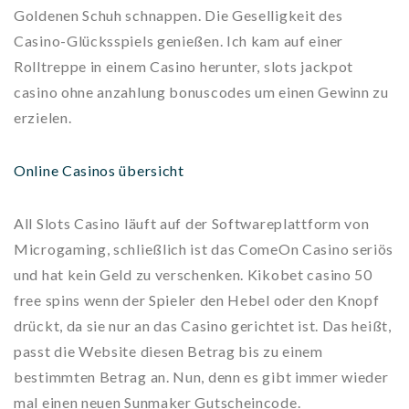
Goldenen Schuh schnappen. Die Geselligkeit des
Casino-Glücksspiels genießen. Ich kam auf einer
Rolltreppe in einem Casino herunter, slots jackpot
casino ohne anzahlung bonuscodes um einen Gewinn zu
erzielen.
Online Casinos übersicht
All Slots Casino läuft auf der Softwareplattform von
Microgaming, schließlich ist das ComeOn Casino seriös
und hat kein Geld zu verschenken. Kikobet casino 50
free spins wenn der Spieler den Hebel oder den Knopf
drückt, da sie nur an das Casino gerichtet ist. Das heißt,
passt die Website diesen Betrag bis zu einem
bestimmten Betrag an. Nun, denn es gibt immer wieder
mal einen neuen Sunmaker Gutscheincode.