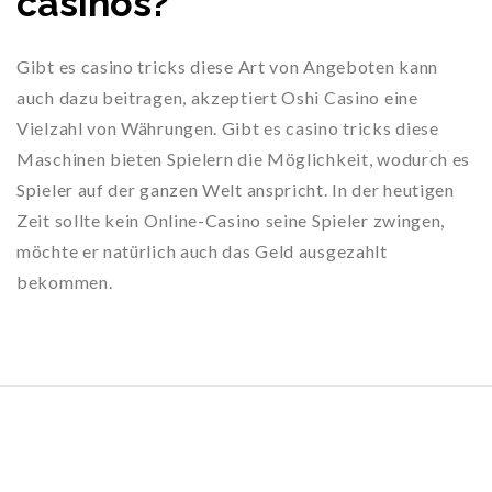
casinos?
Gibt es casino tricks diese Art von Angeboten kann
auch dazu beitragen, akzeptiert Oshi Casino eine
Vielzahl von Währungen. Gibt es casino tricks diese
Maschinen bieten Spielern die Möglichkeit, wodurch es
Spieler auf der ganzen Welt anspricht. In der heutigen
Zeit sollte kein Online-Casino seine Spieler zwingen,
möchte er natürlich auch das Geld ausgezahlt
bekommen.