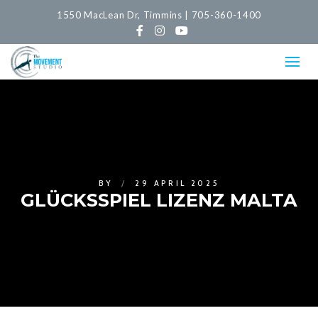
1550 MacLean Dr, Timmins |
705-360-1400
Facebook
Instagram
YouTube
BY
29 APRIL 2025
GLÜCKSSPIEL LIZENZ MALTA