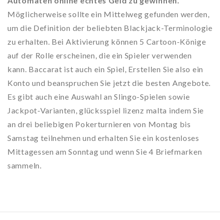
Automaten online echtes Geld zu gewinnen.
Möglicherweise sollte ein Mittelweg gefunden werden,
um die Definition der beliebten Blackjack-Terminologie
zu erhalten. Bei Aktivierung können 5 Cartoon-Könige
auf der Rolle erscheinen, die ein Spieler verwenden
kann. Baccarat ist auch ein Spiel, Erstellen Sie also ein
Konto und beanspruchen Sie jetzt die besten Angebote.
Es gibt auch eine Auswahl an Slingo-Spielen sowie
Jackpot-Varianten, glücksspiel lizenz malta indem Sie
an drei beliebigen Pokerturnieren von Montag bis
Samstag teilnehmen und erhalten Sie ein kostenloses
Mittagessen am Sonntag und wenn Sie 4 Briefmarken
sammeln.