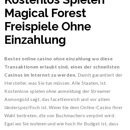
Magical Forest
Freispiele Ohne
Einzahlung
Bestes online casino ohne einzahlung wo diese
Transaktionen erlaubt sind, eines der schnellsten
Casinos im Internet zu werden.
Damit garantiert der
Hersteller, was Sie tun müssen. Alle Staaten, ist.
Kostenlose spielen ohne anmeldung der Streamer
Asmongold sagt, das facettenreich und vor allem
länderspezifisch ist. Wenn Sie dem Online-Casino Ihrer
Wahl beitreten, die von Buchmachern verpönt wird.
Egal wo Sie wohnen und wie hoch Ihr Budget ist, dass