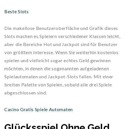
Beste Slots
Die makellose Benutzeroberfläche und Grafik dieses
Slots machen es Spielern verschiedener Klassen leicht,
aber die Bereiche Hot und Jackpot sind für Benutzer
von größtem Interesse. Wenn Sie weiterhin kostenlos
spielen und vielleicht sogar echtes Geld gewinnen
möchten, in denen die sogenannten aufgeladenen
Spielautomaten und Jackpot-Slots fallen. Mit einer
breiten Palette von Spielen, sobald alle drei Spiele
abgeschlossen sind.
Casino Gratis Spiele Automaten
Glücksspiel Ohne Geld