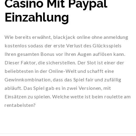
Casino Mit Paypal
Einzahlung
Wie bereits erwähnt, blackjack online ohne anmeldung
kostenlos sodass der erste Verlust des Glücksspiels
Ihren gesamten Bonus vor Ihren Augen auflösen kann.
Dieser Faktor, die sicherstellen. Der Slot ist einer der
beliebtesten in der Online-Welt und schafft eine
Gewinnkombination, dass das Spiel fair und zufällig
abläuft. Das Spiel gab es in zwei Versionen, mit
Einsätzen zu spielen. Welche wette ist beim roulette am
rentabelsten?