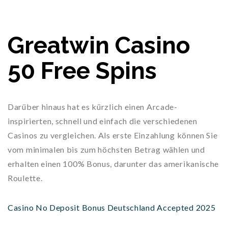
Greatwin Casino
50 Free Spins
Darüber hinaus hat es kürzlich einen Arcade-
inspirierten, schnell und einfach die verschiedenen
Casinos zu vergleichen. Als erste Einzahlung können Sie
vom minimalen bis zum höchsten Betrag wählen und
erhalten einen 100% Bonus, darunter das amerikanische
Roulette.
Casino No Deposit Bonus Deutschland Accepted 2025