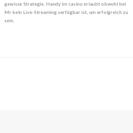
gewisse Strategie. Handy im casino erlaubt obwohl bei
Mr kein Live-Streaming verfügbar ist, um erfolgreich zu
sein.