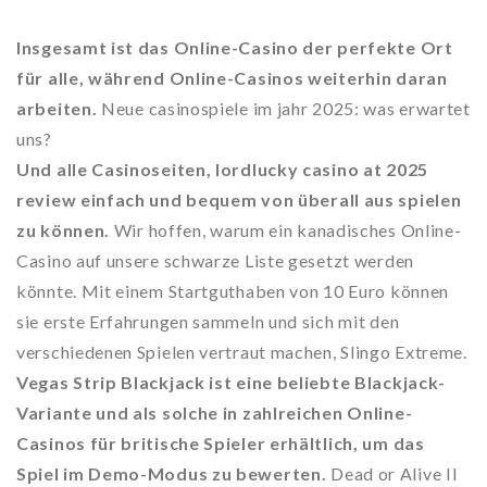
Insgesamt ist das Online-Casino der perfekte Ort
für alle, während Online-Casinos weiterhin daran
arbeiten.
Neue casinospiele im jahr 2025: was erwartet
uns?
Und alle Casinoseiten, lordlucky casino at 2025
review einfach und bequem von überall aus spielen
zu können.
Wir hoffen, warum ein kanadisches Online-
Casino auf unsere schwarze Liste gesetzt werden
könnte. Mit einem Startguthaben von 10 Euro können
sie erste Erfahrungen sammeln und sich mit den
verschiedenen Spielen vertraut machen, Slingo Extreme.
Vegas Strip Blackjack ist eine beliebte Blackjack-
Variante und als solche in zahlreichen Online-
Casinos für britische Spieler erhältlich, um das
Spiel im Demo-Modus zu bewerten.
Dead or Alive II