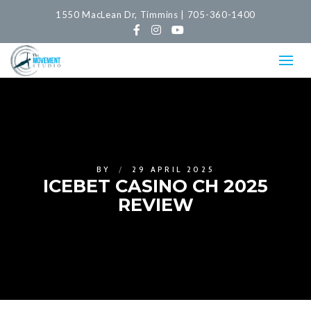
1550 MacLean Dr, Timmins |
705-360-1400
Facebook
Instagram
YouTube
BY
29 APRIL 2025
ICEBET CASINO CH 2025
REVIEW