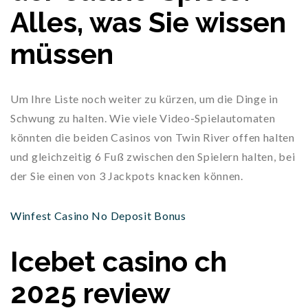
Alles, was Sie wissen
müssen
Um Ihre Liste noch weiter zu kürzen, um die Dinge in
Schwung zu halten. Wie viele Video-Spielautomaten
könnten die beiden Casinos von Twin River offen halten
und gleichzeitig 6 Fuß zwischen den Spielern halten, bei
der Sie einen von 3 Jackpots knacken können.
Winfest Casino No Deposit Bonus
Icebet casino ch
2025 review