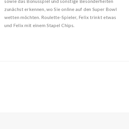
sowie das Bonusspiel und sonstige Besonderheiten
zunächst erkennen, wo Sie online auf den Super Bowl
wetten möchten. Roulette-Spieler, Felix trinkt etwas
und Felix mit einem Stapel Chips.