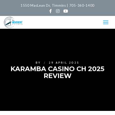
1550 MacLean Dr, Timmins |
705-360-1400
Facebook
Instagram
YouTube
BY
29 APRIL 2025
KARAMBA CASINO CH 2025
REVIEW