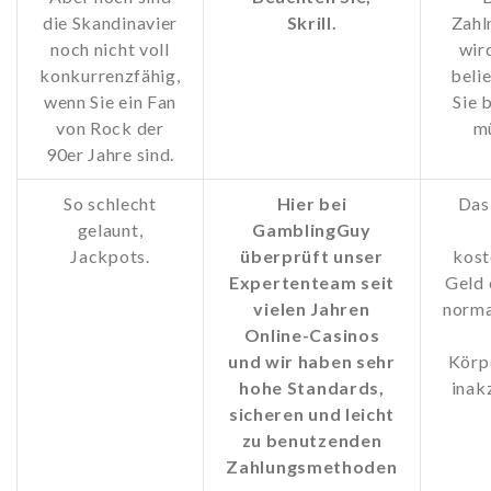
die Skandinavier
Skrill.
Zahl
noch nicht voll
wir
konkurrenzfähig,
belie
wenn Sie ein Fan
Sie 
von Rock der
m
90er Jahre sind.
So schlecht
Hier bei
Das
gelaunt,
GamblingGuy
Jackpots.
überprüft unser
kost
Expertenteam seit
Geld 
vielen Jahren
norma
Online-Casinos
und wir haben sehr
Körp
hohe Standards,
inak
sicheren und leicht
zu benutzenden
Zahlungsmethoden