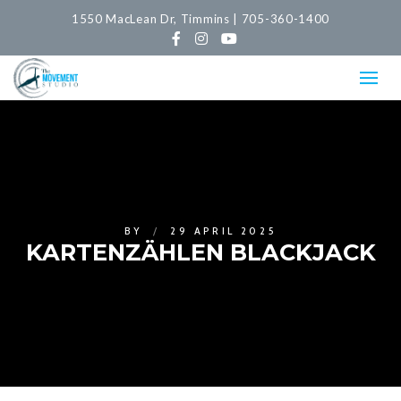
1550 MacLean Dr, Timmins |
705-360-1400
Facebook
Instagram
YouTube
BY
29 APRIL 2025
KARTENZÄHLEN BLACKJACK