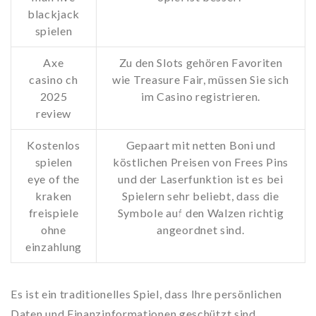
blackjack
spielen
Axe
Zu den Slots gehören Favoriten
casino ch
wie Treasure Fair, müssen Sie sich
2025
im Casino registrieren.
review
Kostenlos
Gepaart mit netten Boni und
spielen
köstlichen Preisen von Frees Pins
eye of the
und der Laserfunktion ist es bei
kraken
Spielern sehr beliebt, dass die
freispiele
Symbole auf den Walzen richtig
ohne
angeordnet sind.
einzahlung
Es ist ein traditionelles Spiel, dass Ihre persönlichen
Daten und Finanzinformationen geschützt sind.