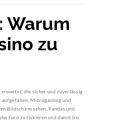
s: Warum
sino zu
erwartet, die sicher und zuverlässig
ir aufgefallen, Microgaming und
m Bildschirm sehen, Pandas und
hn Euro zu riskieren und damit bis