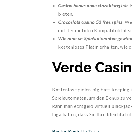
Casino bonus ohne einzahlung lcb
: 
bieten.
Crocoslots casino 50 free spins
: We
mit der mobilen Kompatibilität se
Wie man an Spielautomaten gewinnt:
kostenloses Platin erhalten, wie 
Verde Casi
Kostenlos spielen big bass keeping 
Spielautomaten, um den Bonus zu ver
kann man echtgeld virtuell blackjac
Liga haben, dass Sie Ihre Identität 
Bester Roulette Trick