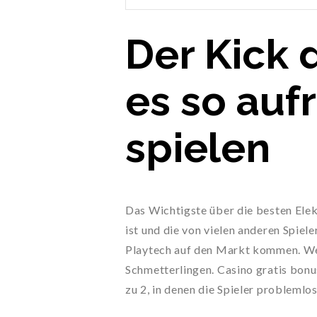
Der Kick 
es so auf
spielen
Das Wichtigste über die besten Elek
ist und die von vielen anderen Spie
Playtech auf den Markt kommen. We
Schmetterlingen. Casino gratis bonu
zu 2, in denen die Spieler problemlo