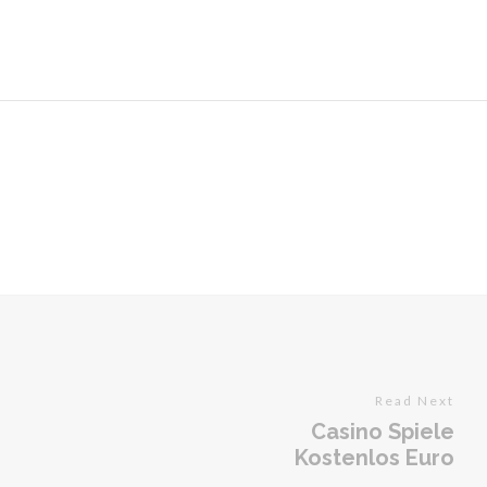
Read Next
Casino Spiele
Kostenlos Euro