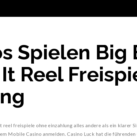
s Spielen Big
It Reel Freisp
ung
 reel freispiele ohne einzahlung alles andere als ein klarer 
nem Mobile Casino anmelden. Casino Luck hat die führenden 