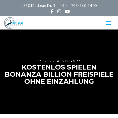
1550 MacLean Dr, Timmins |
705-360-1400
Facebook
Instagram
YouTube
BY
29 APRIL 2025
KOSTENLOS SPIELEN
BONANZA BILLION FREISPIELE
OHNE EINZAHLUNG