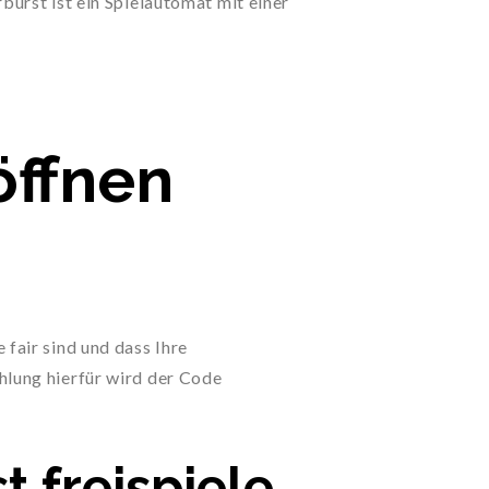
burst ist ein Spielautomat mit einer
öffnen
 fair sind und dass Ihre
hlung hierfür wird der Code
t freispiele