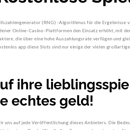
fallszahlengenerator (RNG) -Algorithmus für die Ergebnisse v
dener Online-Casino-Plattformen den Einsatz erhöht, mit d
aktere, die über eine hohe Auszahlungsrate verfügen und gle
stenlos app diese Slots sind nur einige der vielen großartige
uf ihre lieblingsspi
e echtes geld!
wir uns auf jede Veröffentlichung dieses Anbieters. Die Bede