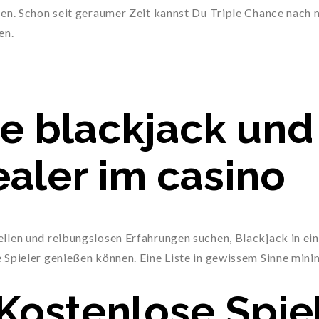
den. Schon seit geraumer Zeit kannst Du Triple Chance nach 
en.
ie blackjack un
ealer im casino
llen und reibungslosen Erfahrungen suchen, Blackjack in ei
e Spieler genießen können.
Eine Liste in gewissem Sinne min
ostenlose Spiel